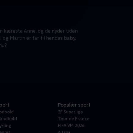
in kæreste Anne, og de nyder tiden
 og Martin er far til hendes baby.
nu?
port
Populær sport
odbold
3F Superliga
åndbold
Tour de France
ykling
FIFA VM 2026
ennis
A Liga