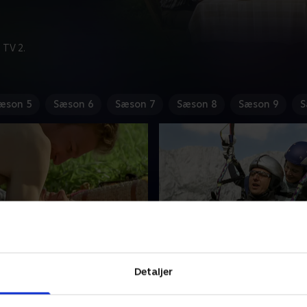
 TV 2.
æson 5
Sæson 6
Sæson 7
Sæson 8
Sæson 9
S
rinstinkte
10. Ansturz
er er endelig lykkeligt
Martin har kækt lovet advo
Detaljer
igen og kan ikke få nok af
Andrea Junginger, at han vil
rtins gamle ven er faldet og
et tandemparaglidingsprin