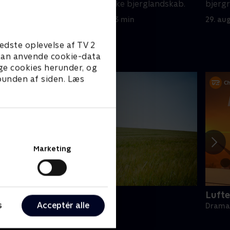
efter
Ellmaus fantastiske bjerglandskab.
bjergr
alarme
28. august 2012 • 43 min
29. au
edste oplevelse af TV 2
e kan anvende cookie-data
ge cookies herunder, og
 bunden af siden. Læs
Marketing
oc Martin
Lufte
s
Acceptér alle
rama • 10 sæsoner
Drama 