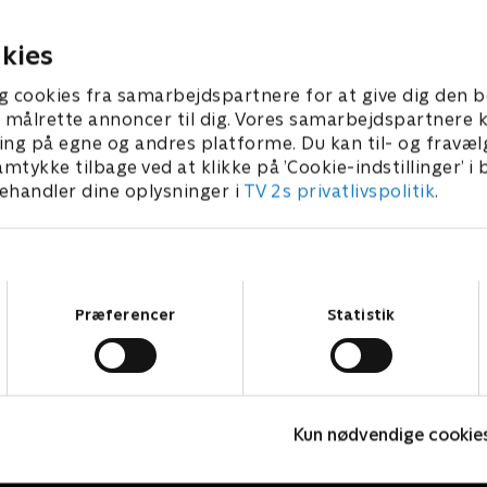
skulderen af led.
hende. Det går absolut ikke 
planen.
 2012 • 43 min
27. august 2012 • 43 min
kies
g cookies fra samarbejdspartnere for at give dig den b
l at målrette annoncer til dig. Vores samarbejdspartner
ing på egne og andres platforme. Du kan til- og fravæl
amtykke tilbage ved at klikke på ’Cookie-indstillinger’ i
handler dine oplysninger i
TV 2s privatlivspolitik
.
Samtykkevalg
Præferencer
Statistik
Badehotellet
D
Kun nødvendige cookie
Drama • 10 sæsoner
D