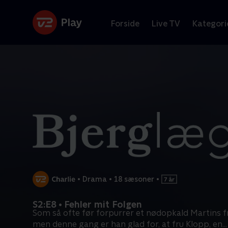
Forside
Live TV
Kategori
•
Drama
•
18 sæsoner
•
S2:E8 • Fehler mit Folgen
Som så ofte før forpurrer et nødopkald Martins fr
men denne gang er han glad for, at fru Klopp, en
...