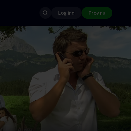
Log ind
Prøv nu