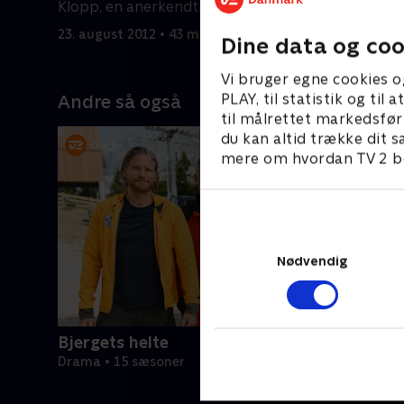
Klopp, en anerkendt
har revet 
sygdomsbehandler, ringer til ham.
23. august 2012 • 43 min
24. august
Dine data og coo
Vi bruger egne cookies o
PLAY, til statistik og ti
Andre så også
til målrettet markedsfør
du kan altid trække dit s
mere om hvordan TV 2 be
Nødvendig
Bjergets helte
Drama • 15 sæsoner