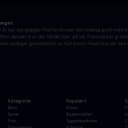
lægen
re år har bjerglægen Martin Gruber det endelig godt med s
en desværre er der hårde tider på vej. Franziska er gravid,
Anne opdager graviditeten, er hun knust. Hvad skal der ske 
Kategorier
Populært
S
Børn
Klovn
F
Serier
Badehotellet
H
Film
Sygeplejeskolen
C
Dokumentar
X Factor
T