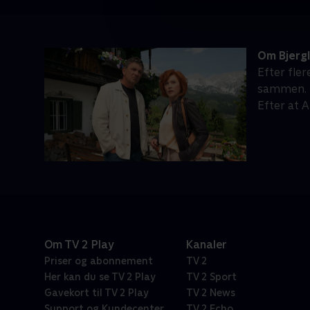
Om Bjerg
Efter fle
sammen. M
Efter at 
Om TV 2 Play
Kanaler
Priser og abonnement
TV 2
Her kan du se TV 2 Play
TV 2 Sport
Gavekort til TV 2 Play
TV 2 News
Support og Kundecenter
TV 2 Echo