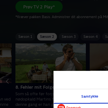
Prøv TV 2 Play*
*Kræver pakken Basis. Administrer dit abonnement på Mit
Sæson 1
Sæson 2
Sæson 3
Sæson 4
S
8. Fehler mit Folgen
9. Mutte
Som så ofte før forpurrer et
Hans Grub
Samtykke
an ved
nødopkald Martins fritidsplaner, men
forelsket 
komme
denne gang er han glad for, at fru
Klara. Ma