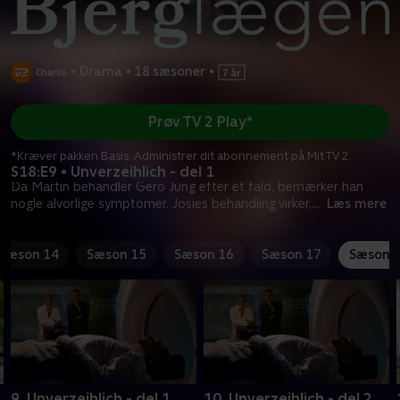
•
Drama
•
18 sæsoner
•
Prøv TV 2 Play*
*Kræver pakken Basis. Administrer dit abonnement på Mit TV 2.
S18:E9 • Unverzeihlich - del 1
Da Martin behandler Gero Jung efter et fald, bemærker han
nogle alvorlige symptomer. Josies behandling virker,
...
Læs mere
Sæson 14
Sæson 15
Sæson 16
Sæson 17
Sæson 
9. Unverzeihlich - del 1
10. Unverzeihlich - del 2