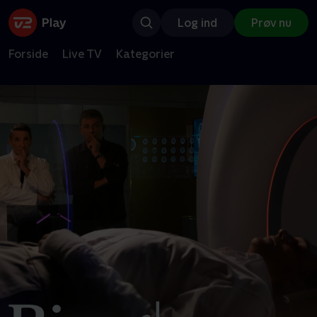
Log ind
Prøv nu
Forside
Live TV
Kategorier