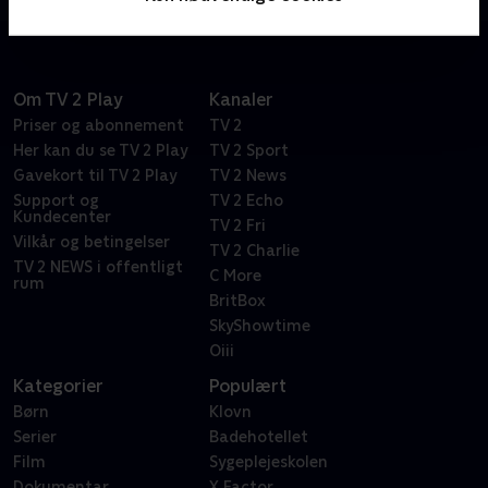
Om TV 2 Play
Kanaler
Priser og abonnement
TV 2
Her kan du se TV 2 Play
TV 2 Sport
Gavekort til TV 2 Play
TV 2 News
Support og
TV 2 Echo
Kundecenter
TV 2 Fri
Vilkår og betingelser
TV 2 Charlie
TV 2 NEWS i offentligt
C More
rum
BritBox
SkyShowtime
Oiii
Kategorier
Populært
Børn
Klovn
Serier
Badehotellet
Film
Sygeplejeskolen
Dokumentar
X Factor