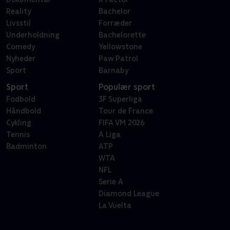
Reality
Bachelor
Livsstil
Forræder
Underholdning
Bachelorette
Comedy
Yellowstone
Nyheder
Paw Patrol
Sport
Barnaby
Sport
Populær sport
Fodbold
3F Superliga
Håndbold
Tour de France
Cykling
FIFA VM 2026
Tennis
A Liga
Badminton
ATP
WTA
NFL
Serie A
Diamond League
La Vuelta