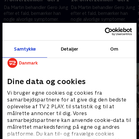
Da Martin behandler Gero Jung
Da Martin behandler Gero Jung
efter et fald, bemærker han
efter et fald, bemærker han
nogle alvorlige symptomer.
nogle alvorlige symptomer.
r
Josies behandling virker, men
Josies behandling virker, men
tør Martin og Karin tro på en
tør Martin og Karin tro på en
5. februar 2026 • 43 min
6. februar 2026 • 43 min
lysere fremtid?
lysere fremtid?
Samtykke
Detaljer
Om
Andre så også
Dine data og cookies
Vi bruger egne cookies og cookies fra
samarbejdspartnere for at give dig den bedste
oplevelse af TV 2 PLAY, til statistik og til at
målrette annoncer til dig. Vores
samarbejdspartnere kan anvende cookie-data til
Bjergets helte
Badehotelle
målrettet markedsføring på egne og andres
Drama • 15 sæsoner
Drama • 10 sæs
platforme. Du kan til- og fravælge cookies