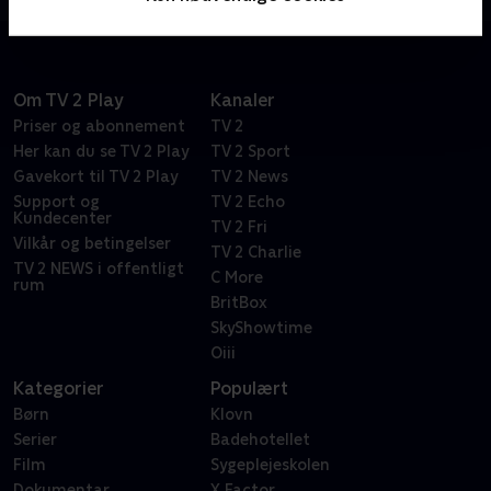
Om TV 2 Play
Kanaler
Priser og abonnement
TV 2
Her kan du se TV 2 Play
TV 2 Sport
Gavekort til TV 2 Play
TV 2 News
Support og
TV 2 Echo
Kundecenter
TV 2 Fri
Vilkår og betingelser
TV 2 Charlie
TV 2 NEWS i offentligt
C More
rum
BritBox
SkyShowtime
Oiii
Kategorier
Populært
Børn
Klovn
Serier
Badehotellet
Film
Sygeplejeskolen
Dokumentar
X Factor