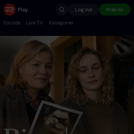
Log ind
Prøv nu
Forside
Live TV
Kategorier