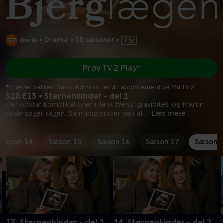
•
Drama
•
18 sæsoner
•
Prøv TV 2 Play*
*Kræver pakken Basis. Administrer dit abonnement på Mit TV 2.
S18:E13 • Sternenkinder - del 1
Der opstår komplikationer i Jana Weiss’ graviditet, og Martin
undersøger sagen. Samtidig prøver han at
...
Læs mere
Sæson 14
Sæson 15
Sæson 16
Sæson 17
Sæson 
13. Sternenkinder - del 1
14. Sternenkinder - del 2