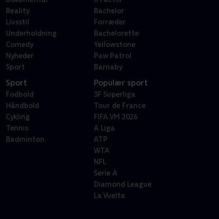
Reality
Bachelor
Livsstil
Forræder
Underholdning
Bachelorette
Comedy
Yellowstone
Nyheder
Paw Patrol
Sport
Barnaby
Sport
Populær sport
Fodbold
3F Superliga
Håndbold
Tour de France
Cykling
FIFA VM 2026
Tennis
A Liga
Badminton
ATP
WTA
NFL
Serie A
Diamond League
La Vuelta