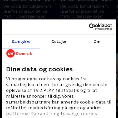
Der opstår komplikationer i
Der opstår komplikationer i
Jana Weiss’ graviditet, og
Jana Weiss’ graviditet, og
Martin undersøger sagen.
Martin undersøger sagen.
Samtidig prøver han at
Samtidig prøver han at
acceptere, at han ikke længere
acceptere, at han ikke længere
11. februar 2026 • 43 min
12. februar 2026 • 43 min
må behandle Josie.
må behandle Josie.
Samtykke
Detaljer
Om
Andre så også
Dine data og cookies
Vi bruger egne cookies og cookies fra
samarbejdspartnere for at give dig den bedste
oplevelse af TV 2 PLAY, til statistik og til at
målrette annoncer til dig. Vores
samarbejdspartnere kan anvende cookie-data til
Bjergets helte
Badehotelle
målrettet markedsføring på egne og andres
Drama • 15 sæsoner
Drama • 10 sæs
platforme. Du kan til- og fravælge cookies