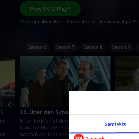
Prøv TV 2 Play*
*Kræver pakken Basis. Administrer dit abonnement på Mit
Sæson 5
Sæson 6
Sæson 7
Sæson 8
Sæson 9
 1
16. Über den Schatten - del 2
1. Wechs
 er
Efter fødslen af deres tvillinger er
Martin k
Samtykke
e
Karla og Markus Jenners familie
patient og
er
næsten perfekt, men lykken varer
Caro over