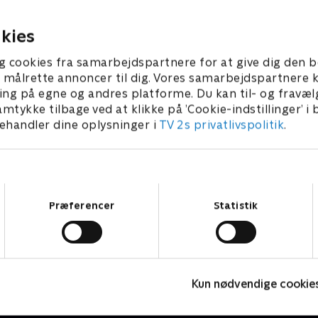
er en gammel bekendt
Hans møder en gammel be
redningsaktion.
under en redningsaktion.
 2026 • 43 min
27. januar 2026 • 43 min
kies
g cookies fra samarbejdspartnere for at give dig den b
l at målrette annoncer til dig. Vores samarbejdspartner
ing på egne og andres platforme. Du kan til- og fravæl
amtykke tilbage ved at klikke på ’Cookie-indstillinger’ i
handler dine oplysninger i
TV 2s privatlivspolitik
.
Samtykkevalg
Præferencer
Statistik
Badehotellet
D
Kun nødvendige cookie
Drama • 10 sæsoner
D