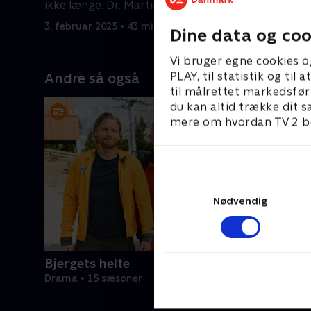
ikke længe. Dr. Martin Gruber
Hans mød
opdager Karlas hemmelighed.
under en 
3. februar 2025 • 43 min
26. januar
Dine data og coo
Vi bruger egne cookies o
PLAY, til statistik og ti
Andre så også
til målrettet markedsfør
du kan altid trække dit s
mere om hvordan TV 2 be
Nødvendig
Bjergets helte
Drama • 15 sæsoner