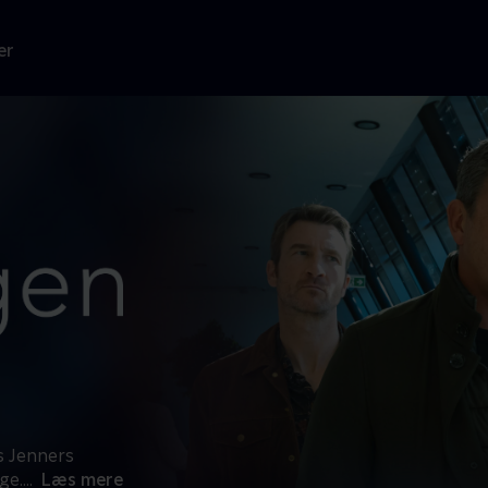
er
us Jenners
ge.
...
Læs mere