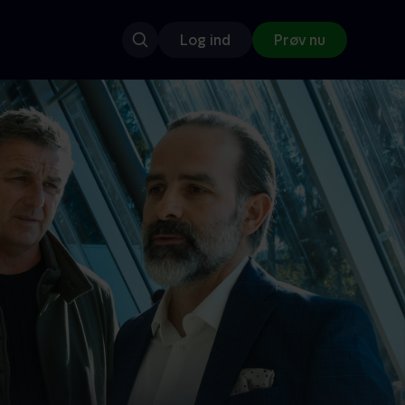
Log ind
Prøv nu