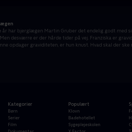
lægen
re år har bjerglægen Martin Gruber det endelig godt med s
en desværre er der hårde tider på vej. Franziska er gravid,
Anne opdager graviditeten, er hun knust. Hvad skal der ske 
Kategorier
Populært
S
Børn
Klovn
F
Serier
Badehotellet
H
Film
Sygeplejeskolen
C
Dokumentar
X Factor
T