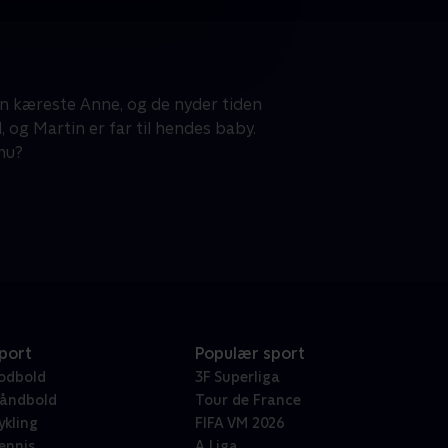
in kæreste Anne, og de nyder tiden
 og Martin er far til hendes baby.
nu?
port
Populær sport
odbold
3F Superliga
åndbold
Tour de France
ykling
FIFA VM 2026
ennis
A Liga