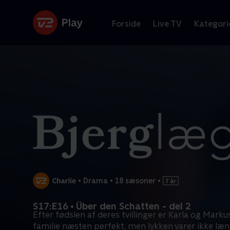
Forside
Live TV
Kategori
•
Drama
•
18 sæsoner
•
S17:E16 • Über den Schatten - del 2
Efter fødslen af deres tvillinger er Karla og Mark
familie næsten perfekt, men lykken varer ikke læn