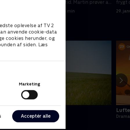
kendt
frygt og sin fremtid. Martin prøver at
frygt 
forsone sig med Karin.
forson
28. januar 2026 • 43 min
29. ja
edste oplevelse af TV 2
e kan anvende cookie-data
ge cookies herunder, og
 bunden af siden. Læs
Marketing
oc Martin
Lufte
s
Acceptér alle
rama • 10 sæsoner
Drama 