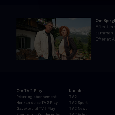
Om Bjerg
Efter fle
sammen. M
Efter at 
Om TV 2 Play
Kanaler
Priser og abonnement
TV 2
Her kan du se TV 2 Play
TV 2 Sport
Gavekort til TV 2 Play
TV 2 News
Support og Kundecenter
TV 2 Echo