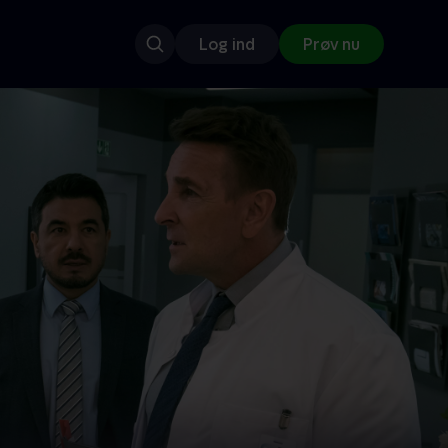
Log ind
Prøv nu