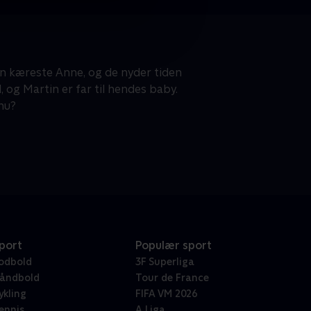
in kæreste Anne, og de nyder tiden
 og Martin er far til hendes baby.
nu?
port
Populær sport
odbold
3F Superliga
åndbold
Tour de France
ykling
FIFA VM 2026
ennis
A Liga