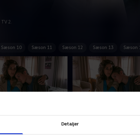
 TV 2.
Sæson 10
Sæson 11
Sæson 12
Sæson 13
Sæson 
l mit dem Feuer - del 1
12. Spiel mit dem Feuer -
 Noah opsøger Martins
17-årige Noah opsøger Mar
Detaljer
å grund af feber, men det
praksis på grund af feber, 
 at der ligger mere bag. Hans
viser sig, at der ligger mere