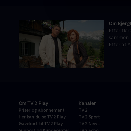
Om Bjerg
Efter fle
sammen. M
Efter at 
Om TV 2 Play
Kanaler
Priser og abonnement
TV 2
Her kan du se TV 2 Play
TV 2 Sport
Gavekort til TV 2 Play
TV 2 News
Support og Kundecenter
TV 2 Echo