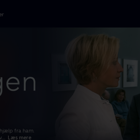
er
hjælp fra ham.
v.
...
Læs mere