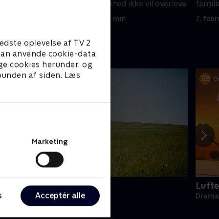
n må gøre,
familiens virksomhed ikke vil overleve.
famili
6. februar 2024 • 43 min
7. feb
edste oplevelse af TV 2
e kan anvende cookie-data
ge cookies herunder, og
 bunden af siden. Læs
Marketing
oc Martin
Lufte
s
Acceptér alle
rama • 10 sæsoner
Drama 