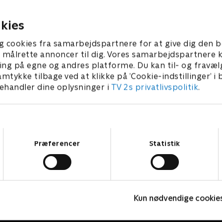
forværres, så Martin må gøre,
tilstand forværres, så Marti
kan.
hvad han kan.
 2024 • 43 min
5. februar 2024 • 43 min
kies
g cookies fra samarbejdspartnere for at give dig den b
l at målrette annoncer til dig. Vores samarbejdspartner
ing på egne og andres platforme. Du kan til- og fravæl
amtykke tilbage ved at klikke på ’Cookie-indstillinger’ i
handler dine oplysninger i
TV 2s privatlivspolitik
.
Samtykkevalg
Præferencer
Statistik
Badehotellet
D
Kun nødvendige cookie
Drama • 10 sæsoner
D