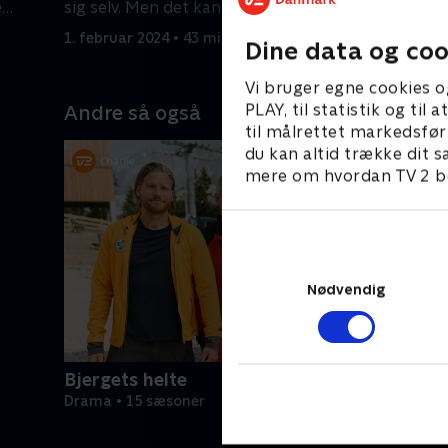
e
sig selv. Men det kan have fatale
tilstand 
konsekvenser for hende.
hvad han 
1. februar 2024 • 43 min
2. februar
Dine data og coo
Vi bruger egne cookies o
PLAY, til statistik og ti
Andre så også
til målrettet markedsfør
du kan altid trække dit s
mere om hvordan TV 2 be
Nødvendig
Bjergets helte
Drama • 15 sæsoner