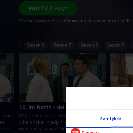
Prøv TV 2 Play*
*Kræver pakken Basis. Administrer dit abonnement på Mit
Sæson 5
Sæson 6
Sæson 7
Sæson 8
Sæson 9
10. Im Nertz - del 2
11. Spie
, som
Martin kæmper med en patient, som
17-årige
Samtykke
 er
ikke ønsker hjælp fra ham. Hun er
praksis p
ndle
overbevist om, at hun kan behandle
viser sig,