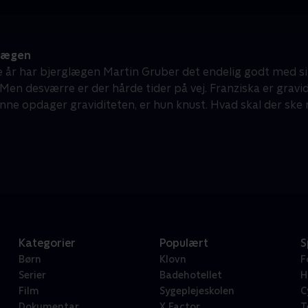
lægen
re år har bjerglægen Martin Gruber det endelig godt med s
en desværre er der hårde tider på vej. Franziska er gravid,
Anne opdager graviditeten, er hun knust. Hvad skal der ske 
Kategorier
Populært
S
Børn
Klovn
F
Serier
Badehotellet
H
Film
Sygeplejeskolen
C
Dokumentar
X Factor
T