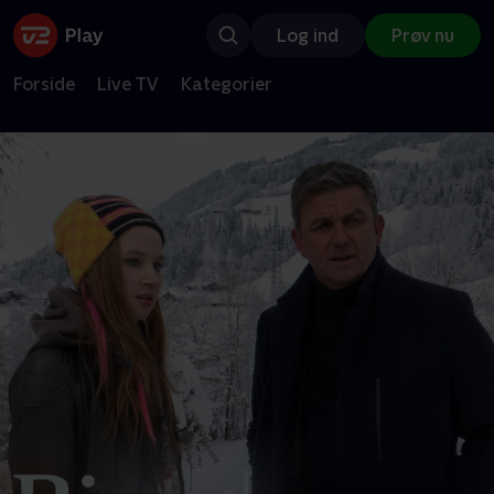
Log ind
Prøv nu
Forside
Live TV
Kategorier