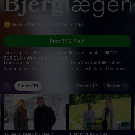
•
Drama
•
18 sæsoner
•
Prøv TV 2 Play*
*Kræver pakken Basis. Administrer dit abonnement på Mit TV 2.
S15:E16 • Was bleibt - del 2
Franziska har besluttet at tage til New York med lille Johann.
Samtidig forværres Fabians tilstand drastisk. Kan
...
Læs mere
n 14
Sæson 15
Sæson 16
Sæson 17
Sæson 18
16. Was bleibt - del 2
1. Paradies - del 1