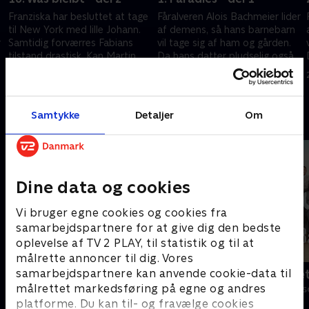
Franziska har besluttet at tage
Fåralveren Alois Bachmeier lider
til New York med lille Johann.
af demens, så hans barnebarn
r
Samtidig forværres Fabians
vil tage sig af ham og gården.
tilstand drastisk. Kan Martin
Da hans datter pludselig også
give ham mere tid?
viser symptomer, må Martin på
13. marts 2023 • 43 min
19. januar 2024 • 43 min
sagen.
Samtykke
Detaljer
Om
Andre så også
Dine data og cookies
Vi bruger egne cookies og cookies fra
samarbejdspartnere for at give dig den bedste
oplevelse af TV 2 PLAY, til statistik og til at
målrette annoncer til dig. Vores
samarbejdspartnere kan anvende cookie-data til
Bjergets helte
Badehotelle
målrettet markedsføring på egne og andres
Drama • 15 sæsoner
Drama • 10 sæs
platforme. Du kan til- og fravælge cookies