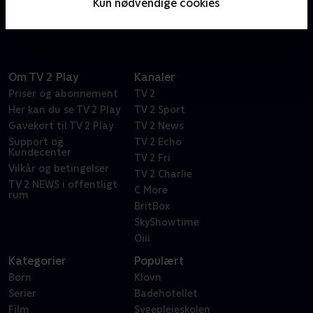
Kun nødvendige cookies
knust. Hvad skal der ske nu?
Om TV 2 Play
Kanaler
Priser og abonnement
TV 2
Her kan du se TV 2 Play
TV 2 Sport
Gavekort til TV 2 Play
TV 2 News
Support og
TV 2 Echo
Kundecenter
TV 2 Fri
Vilkår og betingelser
TV 2 Charlie
TV 2 NEWS i offentligt
C More
rum
BritBox
SkyShowtime
Oiii
Kategorier
Populært
Børn
Klovn
Serier
Badehotellet
Film
Sygeplejeskolen