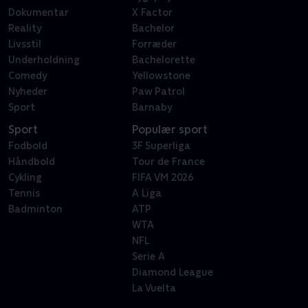
Dokumentar
X Factor
Reality
Bachelor
Livsstil
Forræder
Underholdning
Bachelorette
Comedy
Yellowstone
Nyheder
Paw Patrol
Sport
Barnaby
Sport
Populær sport
Fodbold
3F Superliga
Håndbold
Tour de France
Cykling
FIFA VM 2026
Tennis
A Liga
Badminton
ATP
WTA
NFL
Serie A
Diamond League
La Vuelta