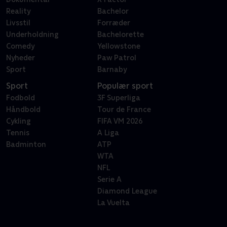
Reality
Bachelor
Livsstil
Forræder
Underholdning
Bachelorette
Comedy
Yellowstone
Nyheder
Paw Patrol
Sport
Barnaby
Sport
Populær sport
Fodbold
3F Superliga
Håndbold
Tour de France
Cykling
FIFA VM 2026
Tennis
A Liga
Badminton
ATP
WTA
NFL
Serie A
Diamond League
La Vuelta