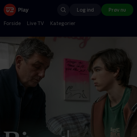
Log ind
Prøv nu
Forside
Live TV
Kategorier