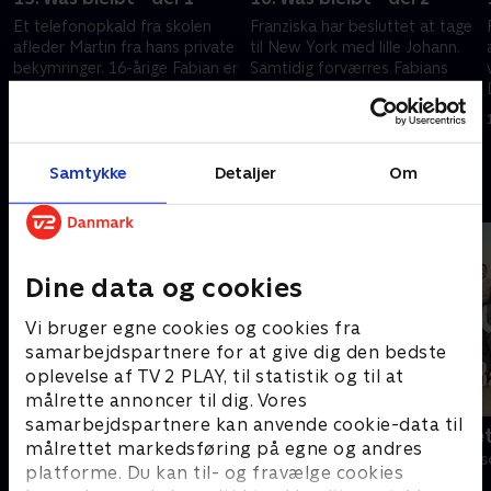
Et telefonopkald fra skolen
Franziska har besluttet at tage
afleder Martin fra hans private
til New York med lille Johann.
bekymringer. 16-årige Fabian er
Samtidig forværres Fabians
kollapset med akut åndenød.
tilstand drastisk. Kan Martin
Martin opdager, at der ligger
give ham mere tid?
10. marts 2023 • 43 min
13. marts 2023 • 43 min
mere bag.
Samtykke
Detaljer
Om
Andre så også
Dine data og cookies
Vi bruger egne cookies og cookies fra
samarbejdspartnere for at give dig den bedste
oplevelse af TV 2 PLAY, til statistik og til at
målrette annoncer til dig. Vores
samarbejdspartnere kan anvende cookie-data til
Bjergets helte
Badehotelle
målrettet markedsføring på egne og andres
Drama • 15 sæsoner
Drama • 10 sæs
platforme. Du kan til- og fravælge cookies