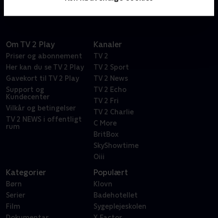
Om TV 2 Play
Kanaler
Priser og abonnement
TV 2
Her kan du se TV 2 Play
TV 2 Sport
Gavekort til TV 2 Play
TV 2 News
Support og
TV 2 Echo
Kundecenter
TV 2 Fri
Vilkår og betingelser
TV 2 Charlie
TV 2 NEWS i offentligt
C More
rum
BritBox
SkyShowtime
Oiii
Kategorier
Populært
Børn
Klovn
Serier
Badehotellet
Film
Sygeplejeskolen
Dokumentar
X Factor