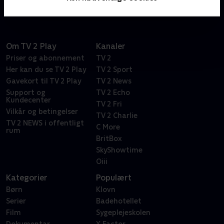
Om TV 2 Play
Kanaler
Priser og abonnement
TV 2
Her kan du se TV 2 Play
TV 2 Sport
Gavekort til TV 2 Play
TV 2 News
Support og
TV 2 Echo
Kundecenter
TV 2 Fri
Vilkår og betingelser
TV 2 Charlie
TV 2 NEWS i offentligt
C More
rum
BritBox
SkyShowtime
Oiii
Kategorier
Populært
Børn
Klovn
Serier
Badehotellet
Film
Sygeplejeskolen
Dokumentar
X Factor