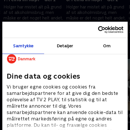
Holger har mistet alt på grund
Holger har mistet alt på grund
t
af sit alkoholmisbrug, men
af sit alkoholmisbrug, men
måske er det noget helt andet,
måske er det noget helt andet,
der er skyld i hans problemer.
der er skyld i hans problemer.
.
Kan Martin trænge igennem til
Kan Martin trænge igennem til
20. april 2022 • 43 min
21. april 2022 • 43 min
ham?
ham?
Samtykke
Detaljer
Om
Andre så også
Dine data og cookies
Vi bruger egne cookies og cookies fra
samarbejdspartnere for at give dig den bedste
oplevelse af TV 2 PLAY, til statistik og til at
målrette annoncer til dig. Vores
samarbejdspartnere kan anvende cookie-data til
Bjergets helte
Badehotelle
målrettet markedsføring på egne og andres
Drama • 15 sæsoner
Drama • 10 sæs
platforme. Du kan til- og fravælge cookies