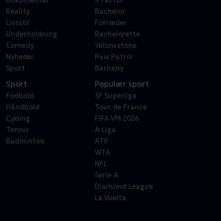
Reality
Bachelor
Livsstil
Forræder
Underholdning
Bachelorette
Comedy
Yellowstone
Nyheder
Paw Patrol
Sport
Barnaby
Sport
Populær sport
Fodbold
3F Superliga
Håndbold
Tour de France
Cykling
FIFA VM 2026
Tennis
A Liga
Badminton
ATP
WTA
NFL
Serie A
Diamond League
La Vuelta