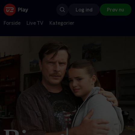
Log ind
Prøv nu
Forside
Live TV
Kategorier