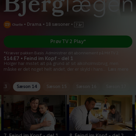
•
Drama
•
18 sæsoner
•
Prøv TV 2 Play*
*Kræver pakken Basis. Administrer dit abonnement på Mit TV 2.
S14:E7 • Feind im Kopf - del 1
Holger har mistet alt på grund af sit alkoholmisbrug, men
måske er det noget helt andet, der er skyld i hans
...
Læs mere
 13
Sæson 14
Sæson 15
Sæson 16
Sæson 17
7. Feind im Kopf - del 1
8. Feind im Kopf - del 2