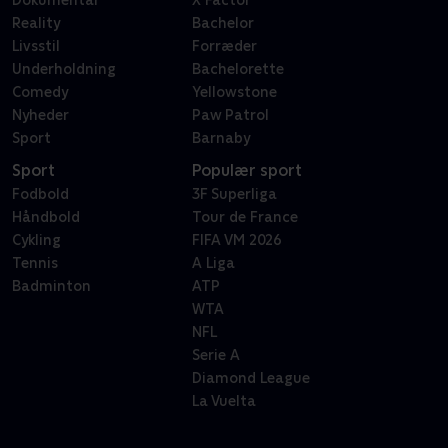
Reality
Bachelor
Livsstil
Forræder
Underholdning
Bachelorette
Comedy
Yellowstone
Nyheder
Paw Patrol
Sport
Barnaby
Sport
Populær sport
Fodbold
3F Superliga
Håndbold
Tour de France
Cykling
FIFA VM 2026
Tennis
A Liga
Badminton
ATP
WTA
NFL
Serie A
Diamond League
La Vuelta