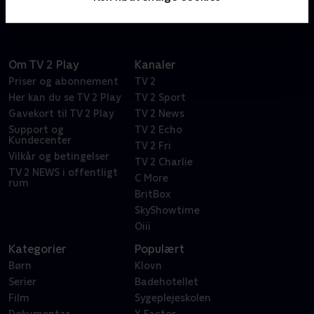
Om TV 2 Play
Kanaler
Priser og abonnement
TV 2
Her kan du se TV 2 Play
TV 2 Sport
Gavekort til TV 2 Play
TV 2 News
Support og
TV 2 Echo
Kundecenter
TV 2 Fri
Vilkår og betingelser
TV 2 Charlie
TV 2 NEWS i offentligt
C More
rum
BritBox
SkyShowtime
Oiii
Kategorier
Populært
Børn
Klovn
Serier
Badehotellet
Film
Sygeplejeskolen
Dokumentar
X Factor