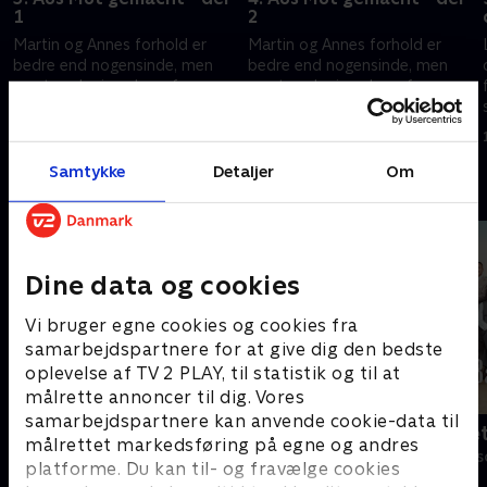
1
2
Martin og Annes forhold er
Martin og Annes forhold er
bedre end nogensinde, men
bedre end nogensinde, men
snart er der igen brug for
snart er der igen brug for
Martins hjælp. Tim kollapser
Martins hjælp. Tim kollapser
under en vandretur, og noget
under en vandretur, og noget
14. april 2022 • 43 min
15. april 2022 • 43 min
er grueligt galt.
er grueligt galt.
Samtykke
Detaljer
Om
Andre så også
Dine data og cookies
Vi bruger egne cookies og cookies fra
samarbejdspartnere for at give dig den bedste
oplevelse af TV 2 PLAY, til statistik og til at
målrette annoncer til dig. Vores
samarbejdspartnere kan anvende cookie-data til
Bjergets helte
Badehotelle
målrettet markedsføring på egne og andres
Drama • 15 sæsoner
Drama • 10 sæs
platforme. Du kan til- og fravælge cookies