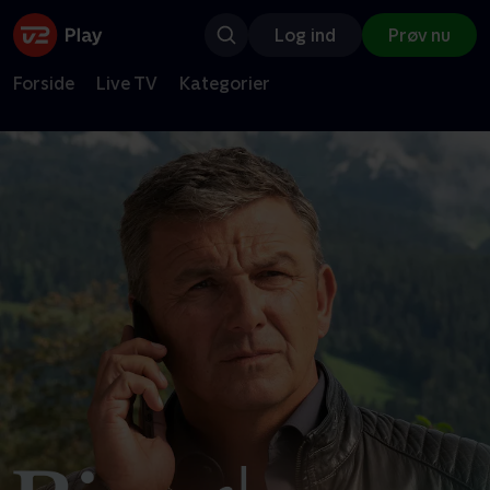
Log ind
Prøv nu
Forside
Live TV
Kategorier