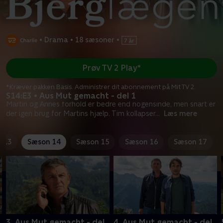
•
Drama
•
18 sæsoner
•
Prøv TV 2 Play*
*Kræver pakken Basis. Administrer dit abonnement på Mit TV 2.
S14:E3 • Aus Mut gemacht - del 1
Martin og Annes forhold er bedre end nogensinde, men snart er
der igen brug for Martins hjælp. Tim kollapser
...
Læs mere
 13
Sæson 14
Sæson 15
Sæson 16
Sæson 17
3. Aus Mut gemacht - del
4. Aus Mut gemacht - del