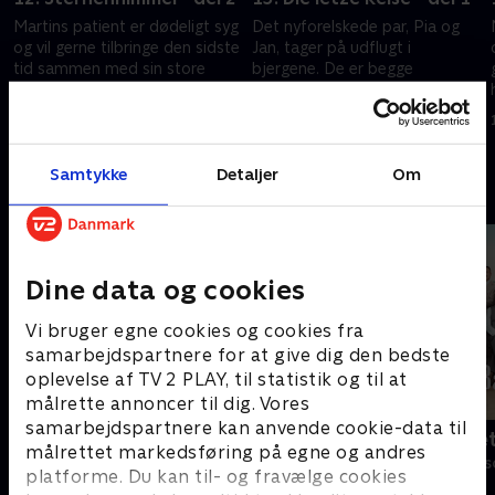
Martins patient er dødeligt syg
Det nyforelskede par, Pia og
og vil gerne tilbringe den sidste
Jan, tager på udflugt i
tid sammen med sin store
bjergene. De er begge
kærlighed. Men efter et
uhelbredeligt syge, og pludselig
biluheld bliver hun ramt af
tager deres tur en kritisk
8. maj 2018 • 43 min
9. maj 2018 • 43 min
hukommelsestab.
drejning.
Samtykke
Detaljer
Om
Andre så også
Dine data og cookies
Vi bruger egne cookies og cookies fra
samarbejdspartnere for at give dig den bedste
oplevelse af TV 2 PLAY, til statistik og til at
målrette annoncer til dig. Vores
samarbejdspartnere kan anvende cookie-data til
Bjergets helte
Badehotelle
målrettet markedsføring på egne og andres
Drama • 15 sæsoner
Drama • 10 sæs
platforme. Du kan til- og fravælge cookies