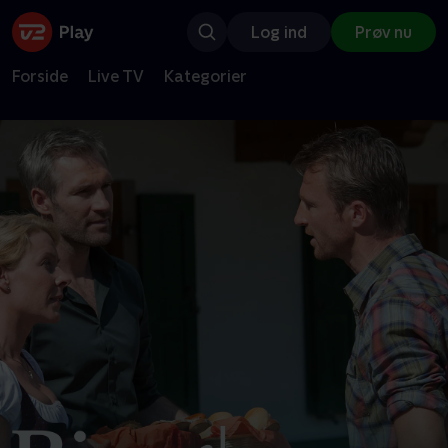
Log ind
Prøv nu
Forside
Live TV
Kategorier