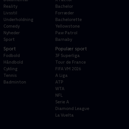
Reality
Bachelor
Livsstil
Forræder
Underholdning
Bachelorette
Comedy
Yellowstone
Nyheder
Paw Patrol
Sport
Barnaby
Sport
Populær sport
Fodbold
3F Superliga
Håndbold
Tour de France
Cykling
FIFA VM 2026
Tennis
A Liga
Badminton
ATP
WTA
NFL
Serie A
Diamond League
La Vuelta