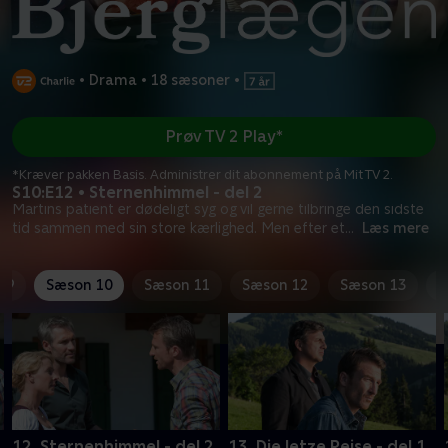
•
Drama
•
18 sæsoner
•
Prøv TV 2 Play*
*Kræver pakken Basis. Administrer dit abonnement på Mit TV 2.
S10:E12 • Sternenhimmel - del 2
Martins patient er dødeligt syg og vil gerne tilbringe den sidste
tid sammen med sin store kærlighed. Men efter et
...
Læs mere
 9
Sæson 10
Sæson 11
Sæson 12
Sæson 13
S
12. Sternenhimmel - del 2
13. Die letze Reise - del 1