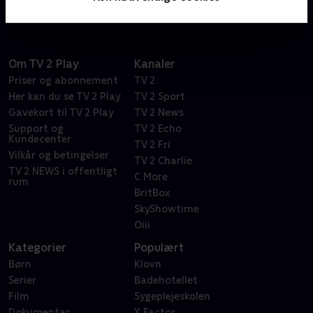
Om TV 2 Play
Kanaler
Priser og abonnement
TV 2
Her kan du se TV 2 Play
TV 2 Sport
Gavekort til TV 2 Play
TV 2 News
Support og
TV 2 Echo
Kundecenter
TV 2 Fri
Vilkår og betingelser
TV 2 Charlie
TV 2 NEWS i offentligt
C More
rum
BritBox
SkyShowtime
Oiii
Kategorier
Populært
Børn
Klovn
Serier
Badehotellet
Film
Sygeplejeskolen
Dokumentar
X Factor