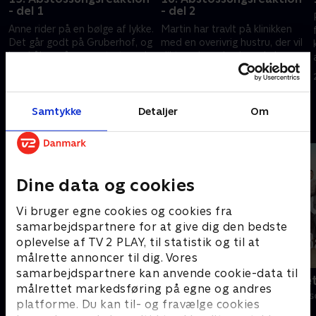
- del 1
- del 2
Anne rider på en bølge af lykke.
Martin har travlt på klinikken
Det går godt på Gruberhof, og
med en overivrig hustru, der vil
hun håber på en ny start med
diktere, hvordan han skal
Martin. Men Martins tanker er
behandle hendes syge mand.
et helt andet sted.
På hjemmefronten er der
11. maj 2018 • 43 min
14. maj 2018 • 43 min
optræk til ballade.
Samtykke
Detaljer
Om
Andre så også
Dine data og cookies
Vi bruger egne cookies og cookies fra
samarbejdspartnere for at give dig den bedste
oplevelse af TV 2 PLAY, til statistik og til at
målrette annoncer til dig. Vores
samarbejdspartnere kan anvende cookie-data til
Bjergets helte
Badehotelle
målrettet markedsføring på egne og andres
Drama • 15 sæsoner
Drama • 10 sæs
platforme. Du kan til- og fravælge cookies