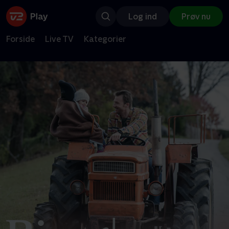
Log ind
Prøv nu
Forside
Live TV
Kategorier