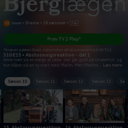
•
Drama
•
18 sæsoner
•
Prøv TV 2 Play*
*Kræver pakken Basis. Administrer dit abonnement på Mit TV 2.
S10:E15 • Abstossungsreaktion - del 1
Anne rider på en bølge af lykke. Det går godt på Gruberhof, og
hun håber på en ny start med Martin. Men Martins
...
Læs mere
Sæson 10
Sæson 11
Sæson 12
Sæson 13
Sæs
15. Abstossungsreaktion
16. Abstossungsreaktion