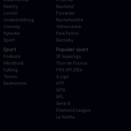
Reality
Bachelor
Livsstil
Forræder
Underholdning
Bachelorette
Comedy
Yellowstone
Nyheder
Paw Patrol
Sport
Barnaby
Sport
Populær sport
Fodbold
3F Superliga
Håndbold
Tour de France
Cykling
FIFA VM 2026
Tennis
A Liga
Badminton
ATP
WTA
NFL
Serie A
Diamond League
La Vuelta