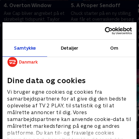
4. Overton Window
5. A Proper Sendoff
Axe Cap bliver angrebet på et
Chuck starter på en ny stilling.
skrøbeligt tidspunkt. Taylor
Axe får et overraskende besøg
n
overvejer at gøre forretninger
af en gæst fra fortiden.
med en uventet partner.
1. juli 2021 • 55 min
1. juli 2021 • 57 min
Samtykke
Detaljer
Om
Andre så også
Dine data og cookies
Vi bruger egne cookies og cookies fra
samarbejdspartnere for at give dig den bedste
oplevelse af TV 2 PLAY, til statistik og til at
målrette annoncer til dig. Vores
samarbejdspartnere kan anvende cookie-data til
målrettet markedsføring på egne og andres
Nepobaby
Happy fucki
platforme. Du kan til- og fravælge cookies
Drama • 1 sæsoner
Drama • 1 sæso