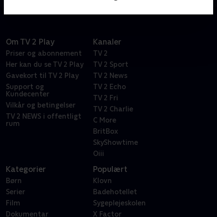
Om TV 2 Play
Kanaler
Priser og abonnement
TV 2
Her kan du se TV 2 Play
TV 2 Sport
Gavekort til TV 2 Play
TV 2 News
Support og
TV 2 Echo
Kundecenter
TV 2 Fri
Vilkår og betingelser
TV 2 Charlie
TV 2 NEWS i offentligt
C More
rum
BritBox
SkyShowtime
Oiii
Kategorier
Populært
Børn
Klovn
Serier
Badehotellet
Film
Sygeplejeskolen
Dokumentar
X Factor