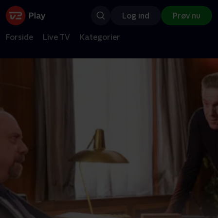
Log ind
Prøv nu
Forside
Live TV
Kategorier