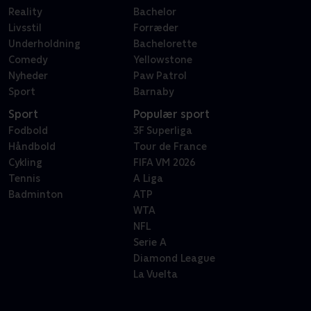
Reality
Bachelor
Livsstil
Forræder
Underholdning
Bachelorette
Comedy
Yellowstone
Nyheder
Paw Patrol
Sport
Barnaby
Sport
Populær sport
Fodbold
3F Superliga
Håndbold
Tour de France
Cykling
FIFA VM 2026
Tennis
A Liga
Badminton
ATP
WTA
NFL
Serie A
Diamond League
La Vuelta