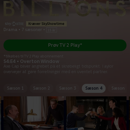
Kræver SkyShowtime
Drama
•
7 sæsoner
•
Prøv TV 2 Play*
*tilkøbes til TV 2 Play abonnement
S4:E4 • Overton Window
Axe Cap bliver angrebet på et skrøbeligt tidspunkt. Taylor
overvejer at gøre forretninger med en uventet partner.
Sæson 1
Sæson 2
Sæson 3
Sæson 4
Sæson 5