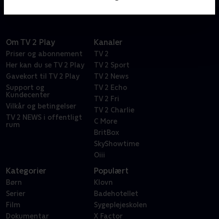
Om TV 2 Play
Kanaler
Priser og abonnement
TV 2
Her kan du se TV 2 Play
TV 2 Sport
Gavekort til TV 2 Play
TV 2 News
Support og
TV 2 Echo
Kundecenter
TV 2 Fri
Vilkår og betingelser
TV 2 Charlie
TV 2 NEWS i offentligt
C More
rum
BritBox
SkyShowtime
Oiii
Kategorier
Populært
Børn
Klovn
Serier
Badehotellet
Film
Sygeplejeskolen
Dokumentar
X Factor