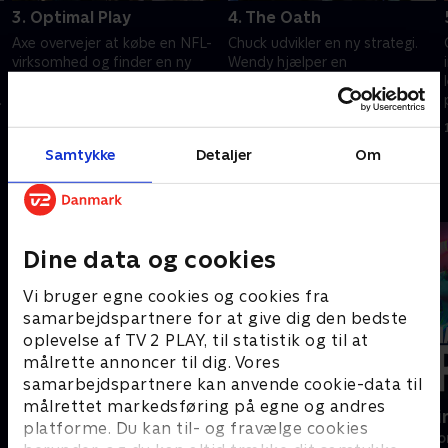
3. Optimal Play
4. The Oath
Axe overvejer at købe en NFL-
Chuck udvikler en ny strategi.
virksomhed og finder en ny
Wendy hjælper en
allieret. Chuck vil oparbejde en
teknologimilliardær. Axe
g
sag ved at bearbejde en kilde.
overvejer at give halvdelen af
sin formue til velgørenhed.
1. juli 2021 • 56 min
1. juli 2021 • 56 min
Samtykke
Detaljer
Om
Andre så også
Dine data og cookies
Vi bruger egne cookies og cookies fra
samarbejdspartnere for at give dig den bedste
oplevelse af TV 2 PLAY, til statistik og til at
målrette annoncer til dig. Vores
samarbejdspartnere kan anvende cookie-data til
målrettet markedsføring på egne og andres
Nepobaby
Happy fucki
platforme. Du kan til- og fravælge cookies
Drama • 1 sæsoner
Drama • 1 sæso