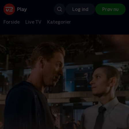
Log ind
Prøv nu
Forside
Live TV
Kategorier