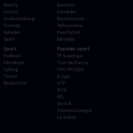
Reality
Bachelor
Livsstil
Forræder
Underholdning
Bachelorette
Comedy
Yellowstone
Nyheder
Paw Patrol
Sport
Barnaby
Sport
Populær sport
Fodbold
3F Superliga
Håndbold
Tour de France
Cykling
FIFA VM 2026
Tennis
A Liga
Badminton
ATP
WTA
NFL
Serie A
Diamond League
La Vuelta