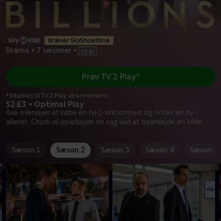
Kræver SkyShowtime
Drama
•
7 sæsoner
•
Prøv TV 2 Play*
*tilkøbes til TV 2 Play abonnement
S2:E3 • Optimal Play
Axe overvejer at købe en NFL-virksomhed og finder en ny
allieret. Chuck vil oparbejde en sag ved at bearbejde en kilde.
Sæson 1
Sæson 2
Sæson 3
Sæson 4
Sæson 5