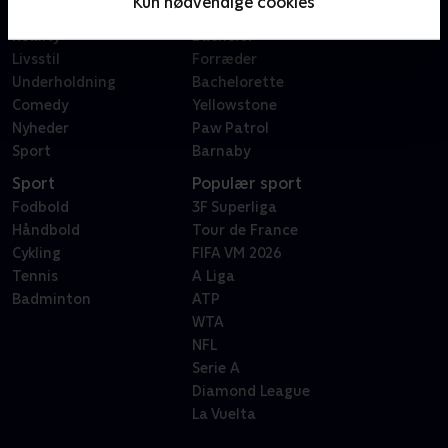
Kun nødvendige cookies
Dokumentar
X Factor
Reality
Bachelor
Livsstil
Forræder
Underholdning
Bachelorette
Comedy
Yellowstone
Nyheder
Paw Patrol
Sport
Barnaby
Sport
Populær sport
Fodbold
3F Superliga
Håndbold
Tour de France
Cykling
FIFA VM 2026
Tennis
A Liga
Badminton
ATP
WTA
NFL
Serie A
Diamond League
La Vuelta