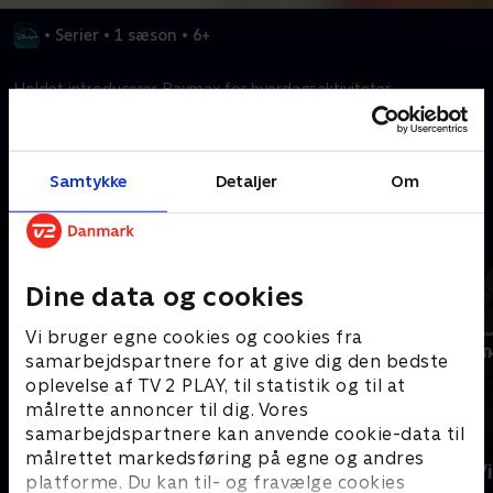
•
Serier
•
1 sæson
•
6+
Holdet introducerer Baymax for hverdagsaktiviteter.
Kræver tilkøb
Samtykke
Detaljer
Om
Mere indhold fra Disney+
Dine data og cookies
Vi bruger egne cookies og cookies fra
samarbejdspartnere for at give dig den bedste
oplevelse af TV 2 PLAY, til statistik og til at
målrette annoncer til dig. Vores
samarbejdspartnere kan anvende cookie-data til
målrettet markedsføring på egne og andres
The Shards
Star Wars: V
platforme. Du kan til- og fravælge cookies
Ninth Jedi