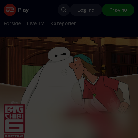
Log ind
Prøv nu
Forside
Live TV
Kategorier