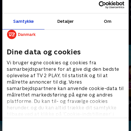
Jeg elsker frihed. Det er derfor,
jeg bor på engen i stedet for i
jeg bor på engen i stedet for i
en kube
en kube
15. maj 2023 • 11 min
Samtykke
Detaljer
Om
15. maj 2023 • 11 min
Andre så også
Dine data og cookies
Vi bruger egne cookies og cookies fra
samarbejdspartnere for at give dig den bedste
oplevelse af TV 2 PLAY, til statistik og til at
målrette annoncer til dig. Vores
samarbejdspartnere kan anvende cookie-data til
målrettet markedsføring på egne og andres
platforme. Du kan til- og fravælge cookies
Arne Alligator
Masha og bj
herunder, og du kan altid trække dit samtykke
Børneserier • 1 sæsoner
Børneserier • 3
tilbage ved at klikke på ’Cookie-indstillinger’ i
bunden af siden. Læs mere om hvordan TV 2
behandler dine oplysninger i