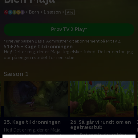
•
Børn
•
1 sæson
•
Prøv TV 2 Play*
*Kræver pakken Basis. Administrer dit abonnement på Mit TV 2.
S1:E25 • Kage til dronningen
Hej! Det er mig, der er Maja. Jeg elsker frihed. Det er derfor, jeg
bor på engen i stedet for i en kube
Sæson 1
25. Kage til dronningen
26. Så går vi rundt om en
egetræsstub
Hej! Det er mig, der er Maja.
Hej! Det er mig, der er Maja.
Jeg elsker frihed. Det er derfor,