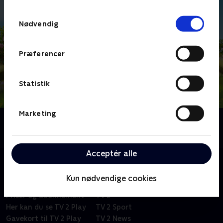
TV 2s privatlivspolitik
.
Samtykkevalg
Nødvendig
Præferencer
Statistik
Marketing
Om Bien Maja
Animationsserie for børn.
Acceptér alle
Kun nødvendige cookies
Om TV 2 Play
Kanaler
Priser og abonnement
TV 2
Her kan du se TV 2 Play
TV 2 Sport
Gavekort til TV 2 Play
TV 2 News