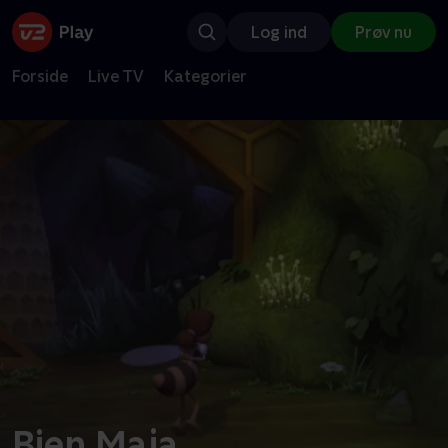
Log ind
Prøv nu
Forside
Live TV
Kategorier
Bien Maja