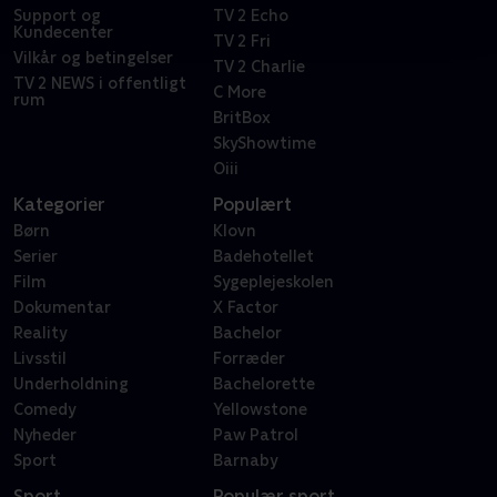
Support og
TV 2 Echo
Kundecenter
TV 2 Fri
Vilkår og betingelser
TV 2 Charlie
TV 2 NEWS i offentligt
C More
rum
BritBox
SkyShowtime
Oiii
Kategorier
Populært
Børn
Klovn
Serier
Badehotellet
Film
Sygeplejeskolen
Dokumentar
X Factor
Reality
Bachelor
Livsstil
Forræder
Underholdning
Bachelorette
Comedy
Yellowstone
Nyheder
Paw Patrol
Sport
Barnaby
Sport
Populær sport