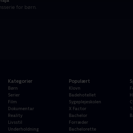
Maja
sserie for børn.
Kategorier
Populært
S
Børn
Klovn
F
Serier
Badehotellet
H
Film
Sygeplejeskolen
C
Dokumentar
X Factor
T
Reality
Bachelor
B
Livsstil
Forræder
Underholdning
Bachelorette