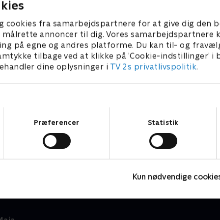
kies
g cookies fra samarbejdspartnere for at give dig den b
l at målrette annoncer til dig. Vores samarbejdspartner
ing på egne og andres platforme. Du kan til- og fravæl
amtykke tilbage ved at klikke på ’Cookie-indstillinger’ i
handler dine oplysninger i
TV 2s privatlivspolitik
.
Samtykkevalg
Præferencer
Statistik
Arne Alligator
M
Børneserier • 1 sæsoner
B
Kun nødvendige cookie