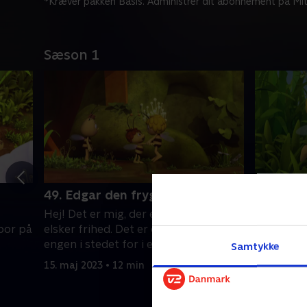
*Kræver pakken Basis. Administrer dit abonnement på Mit
Sæson 1
49. Edgar den frygtløse
50. Moll
Hej! Det er mig, der er Maja. Jeg
Hej! Det e
 bor på
elsker frihed. Det er derfor, jeg bor på
elsker fri
engen i stedet for i en kube
engen i st
Samtykke
15. maj 2023 • 12 min
15. maj 20