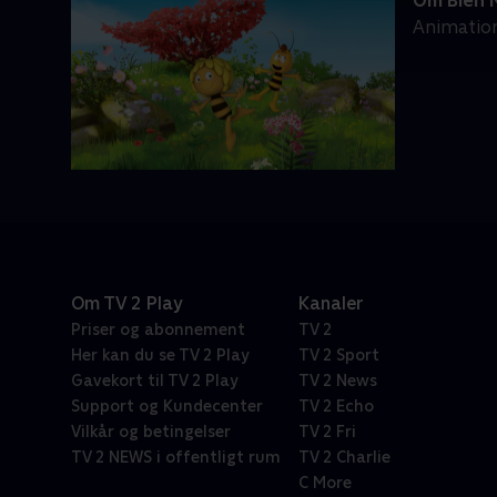
Om Bien 
Animation
Om TV 2 Play
Kanaler
Priser og abonnement
TV 2
Her kan du se TV 2 Play
TV 2 Sport
Gavekort til TV 2 Play
TV 2 News
Support og Kundecenter
TV 2 Echo
Vilkår og betingelser
TV 2 Fri
TV 2 NEWS i offentligt rum
TV 2 Charlie
C More