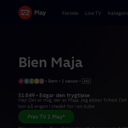
Forside
Live TV
Kategori
Bien Maja
•
Børn
•
1 sæson
•
S1:E49 • Edgar den frygtløse
Hej! Det er mig, der er Maja. Jeg elsker frihed. Det 
bor på engen i stedet for i en kube
Prøv TV 2 Play*