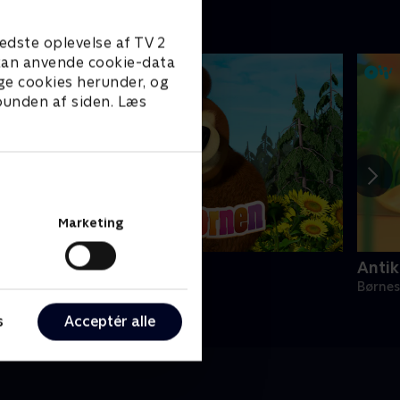
edste oplevelse af TV 2
e kan anvende cookie-data
ge cookies herunder, og
 bunden af siden. Læs
Marketing
asha og bjørnen
Antik
ørneserier • 3 sæsoner
Børnes
s
Acceptér alle