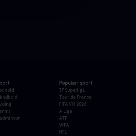
port
Populær sport
odbold
3F Superliga
åndbold
Tour de France
ykling
FIFA VM 2026
ennis
A Liga
adminton
ATP
WTA
NFL