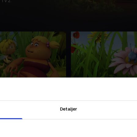
 TV 2.
y graver amok
51. Billis briller
r mig, der er Maja. Jeg
Hej! Det er mig, der er Maja.
hed. Det er derfor, jeg bor på
elsker frihed. Det er derfor,
edet for i en kube
engen i stedet for i en kube
Detaljer
23 • 12 min
15. maj 2023 • 12 min