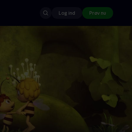
Log ind
Prøv nu