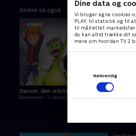
Dine data og coo
Andre så også
Vi bruger egne cookies o
PLAY, til statistik og ti
til målrettet markedsfør
du kan altid trække dit s
mere om hvordan TV 2 be
Nødvendig
Denver, den sidste dinosaur
Børneserier • 1 sæsoner