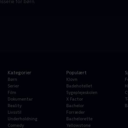
sserie for børn.
Kategorier
Populært
S
Børn
Klovn
F
Serier
Badehotellet
H
Film
Sygeplejeskolen
C
Dokumentar
X Factor
T
Reality
Bachelor
B
Livsstil
Forræder
Underholdning
Bachelorette
Comedy
Yellowstone