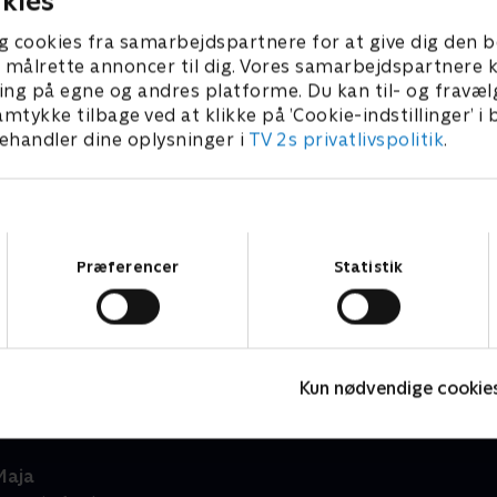
kies
g cookies fra samarbejdspartnere for at give dig den b
l at målrette annoncer til dig. Vores samarbejdspartner
ing på egne og andres platforme. Du kan til- og fravæl
amtykke tilbage ved at klikke på ’Cookie-indstillinger’ i
handler dine oplysninger i
TV 2s privatlivspolitik
.
Samtykkevalg
Præferencer
Statistik
Masha og bjørnen
A
Børneserier • 3 sæsoner
B
Kun nødvendige cookie
Maja