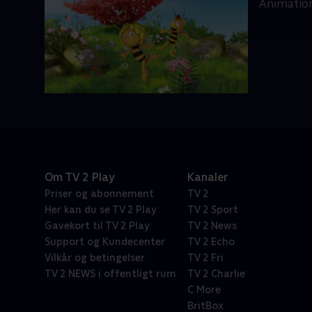
Animation
Om TV 2 Play
Kanaler
Priser og abonnement
TV 2
Her kan du se TV 2 Play
TV 2 Sport
Gavekort til TV 2 Play
TV 2 News
Support og Kundecenter
TV 2 Echo
Vilkår og betingelser
TV 2 Fri
TV 2 NEWS i offentligt rum
TV 2 Charlie
C More
BritBox