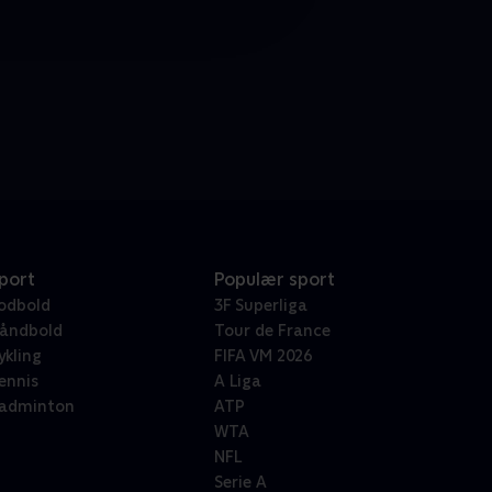
port
Populær sport
odbold
3F Superliga
åndbold
Tour de France
ykling
FIFA VM 2026
ennis
A Liga
adminton
ATP
WTA
NFL
Serie A