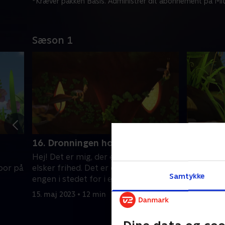
*Kræver pakken Basis. Administrer dit abonnement på Mit
Sæson 1
16. Dronningen holder fridag
17. Hold
Hej! Det er mig, der er Maja. Jeg
Hej! Det e
 bor på
elsker frihed. Det er derfor, jeg bor på
elsker fri
Samtykke
engen i stedet for i en kube
engen i st
15. maj 2023 • 12 min
15. maj 20