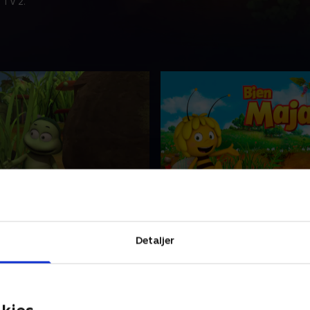
 TV 2.
 kuglen i gang
18. Den vilde bande
r mig, der er Maja. Jeg
Hej! Det er mig, der er Maja.
hed. Det er derfor, jeg bor på
elsker frihed. Det er derfor,
Detaljer
edet for i en kube
engen i stedet for i en kube.
23 • 11 min
1. juni 2019 • 12 min