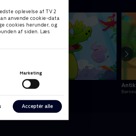
edste oplevelse af TV 2
e kan anvende cookie-data
ge cookies herunder, og
 bunden af siden. Læs
Marketing
rne Alligator
Antik
ørneserier • 1 sæsoner
Børnes
s
Acceptér alle