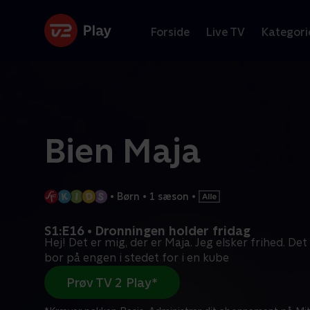
Forside
Live TV
Kategori
Bien Maja
•
Børn
•
1 sæson
•
S1:E16 • Dronningen holder fridag
Hej! Det er mig, der er Maja. Jeg elsker frihed. Det 
bor på engen i stedet for i en kube
Prøv TV 2 Play*