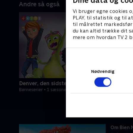
Dine data og coo
Andre så også
Vi bruger egne cookies o
PLAY, til statistik og ti
til målrettet markedsfør
du kan altid trække dit s
mere om hvordan TV 2 be
Nødvendig
Denver, den sidste dinosaur
Børneserier • 1 sæsoner
Om Bien 