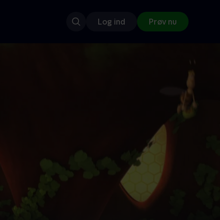
Log ind
Prøv nu