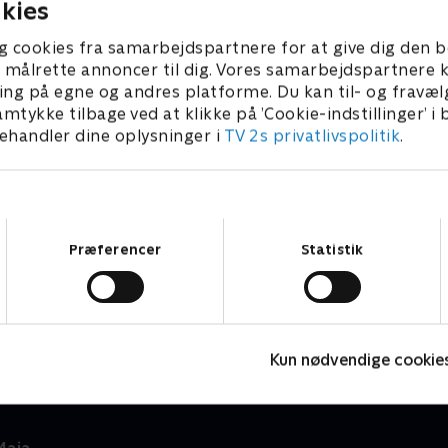
kies
g cookies fra samarbejdspartnere for at give dig den b
l at målrette annoncer til dig. Vores samarbejdspartner
ing på egne og andres platforme. Du kan til- og fravæl
amtykke tilbage ved at klikke på ’Cookie-indstillinger’ i
handler dine oplysninger i
TV 2s privatlivspolitik
.
Samtykkevalg
Præferencer
Statistik
Masha og bjørnen
A
Børneserier • 3 sæsoner
B
Kun nødvendige cookie