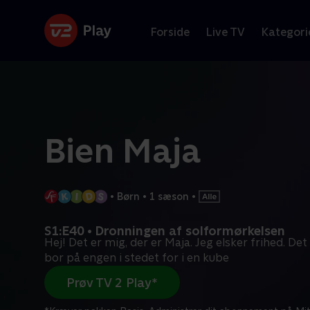
Forside
Live TV
Kategori
Bien Maja
•
Børn
•
1 sæson
•
S1:E40 • Dronningen af solformørkelsen
Hej! Det er mig, der er Maja. Jeg elsker frihed. Det 
bor på engen i stedet for i en kube
Prøv TV 2 Play*