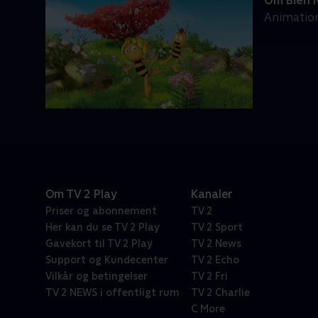
Om Bien 
Animation
Om TV 2 Play
Kanaler
Priser og abonnement
TV 2
Her kan du se TV 2 Play
TV 2 Sport
Gavekort til TV 2 Play
TV 2 News
Support og Kundecenter
TV 2 Echo
Vilkår og betingelser
TV 2 Fri
TV 2 NEWS i offentligt rum
TV 2 Charlie
C More