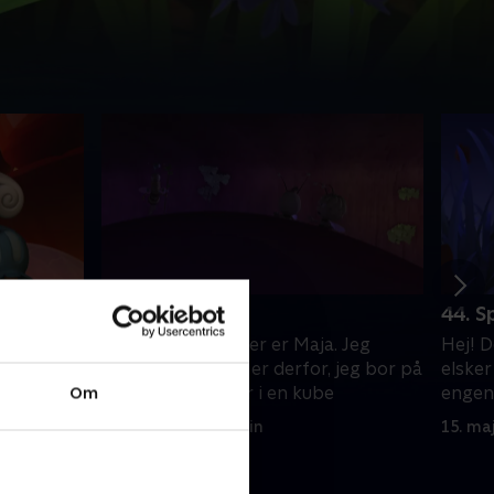
43. På vingerne
44. S
 Jeg
Hej! Det er mig, der er Maja. Jeg
Hej! D
 jeg bor på
elsker frihed. Det er derfor, jeg bor på
elsker
engen i stedet for i en kube
engen 
Om
15. maj 2023 • 12 min
15. ma