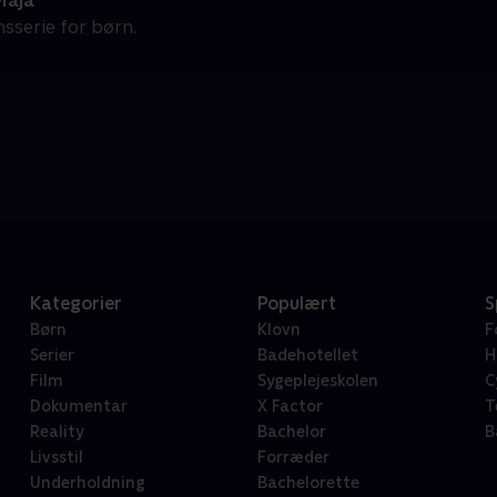
Maja
sserie for børn.
Kategorier
Populært
S
Børn
Klovn
F
Serier
Badehotellet
H
Film
Sygeplejeskolen
C
Dokumentar
X Factor
T
Reality
Bachelor
B
Livsstil
Forræder
Underholdning
Bachelorette