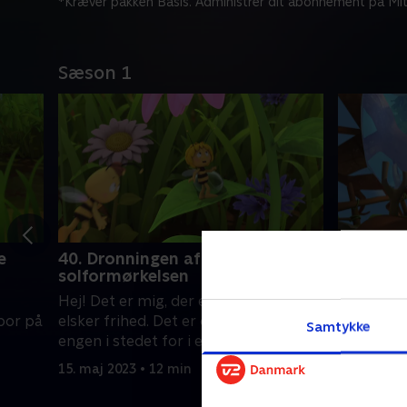
*Kræver pakken Basis. Administrer dit abonnement på Mit
Sæson 1
e
40. Dronningen af
41. Henr
solformørkelsen
Hej! Det e
Hej! Det er mig, der er Maja. Jeg
elsker fri
 bor på
elsker frihed. Det er derfor, jeg bor på
engen i st
Samtykke
engen i stedet for i en kube
1. juni 201
15. maj 2023 • 12 min