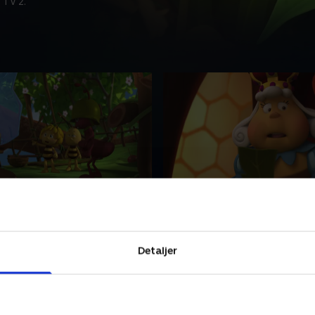
 TV 2.
ys hytte
42. Majas fødsel
r mig, der er Maja. Jeg
Hej! Det er mig, der er Maja.
hed. Det er derfor, jeg bor på
elsker frihed. Det er derfor,
edet for i en kube.
engen i stedet for i en kube.
Detaljer
9 • 11 min
1. juni 2019 • 11 min