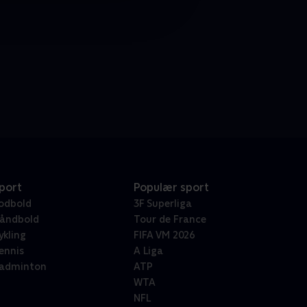
port
Populær sport
odbold
3F Superliga
åndbold
Tour de France
ykling
FIFA VM 2026
ennis
A Liga
adminton
ATP
WTA
NFL