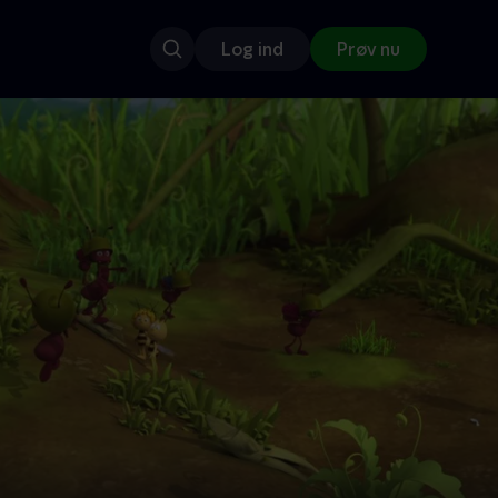
Log ind
Prøv nu