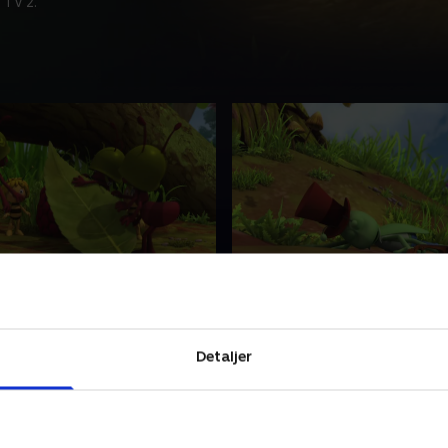
 TV 2.
udt frugt
56. Mange tak, hveps
r mig, der er Maja. Jeg
Hej! Det er mig, der er Maja.
hed. Det er derfor, jeg bor på
elsker frihed. Det er derfor,
edet for i en kube
engen i stedet for i en kube
Detaljer
23 • 12 min
15. maj 2023 • 12 min