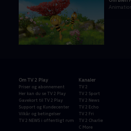
Om Bien 
Animation
Om TV 2 Play
Kanaler
Priser og abonnement
TV 2
Her kan du se TV 2 Play
TV 2 Sport
Gavekort til TV 2 Play
TV 2 News
Support og Kundecenter
TV 2 Echo
Vilkår og betingelser
TV 2 Fri
TV 2 NEWS i offentligt rum
TV 2 Charlie
C More