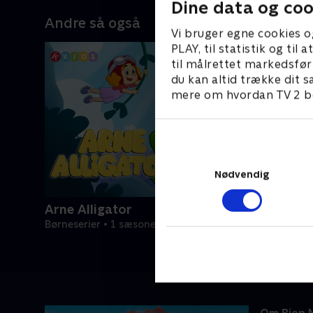
Dine data og coo
Andre så også
Vi bruger egne cookies o
PLAY, til statistik og ti
til målrettet markedsfør
du kan altid trække dit s
mere om hvordan TV 2 be
Nødvendig
Arne Alligator
Børneserier • 1 sæsoner