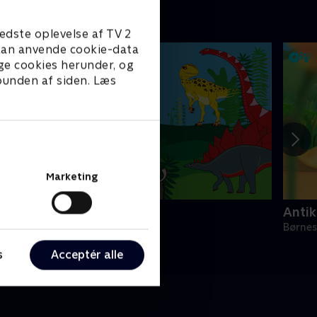
edste oplevelse af TV 2
e kan anvende cookie-data
ge cookies herunder, og
 bunden af siden. Læs
Marketing
ino Deluxe
Antik
ørneserier • 1 sæsoner
Børnes
s
Acceptér alle