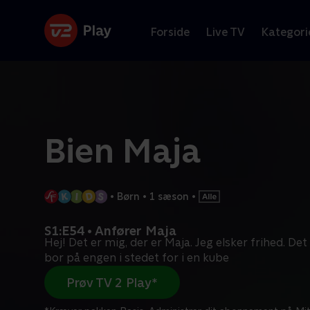
Forside
Live TV
Kategori
Bien Maja
•
Børn
•
1 sæson
•
S1:E54 • Anfører Maja
Hej! Det er mig, der er Maja. Jeg elsker frihed. Det 
bor på engen i stedet for i en kube
Prøv TV 2 Play*