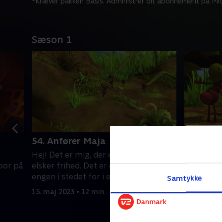
*Kræver pakken Basis. Administrer dit abonnement på Mit
Sæson 1
54. Anfører Maja
55. Forb
Hej! Det er mig, der er Maja. Jeg
Hej! Det e
 bor på
elsker frihed. Det er derfor, jeg bor på
elsker fri
engen i stedet for i en kube
engen i st
Samtykke
15. maj 2023 • 12 min
15. maj 20