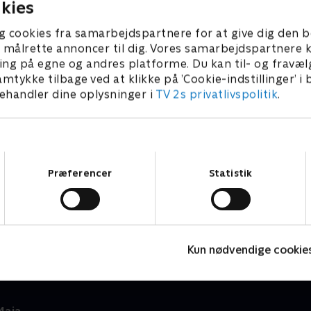
kies
g cookies fra samarbejdspartnere for at give dig den b
l at målrette annoncer til dig. Vores samarbejdspartner
ing på egne og andres platforme. Du kan til- og fravæl
amtykke tilbage ved at klikke på ’Cookie-indstillinger’ i
handler dine oplysninger i
TV 2s privatlivspolitik
.
Samtykkevalg
Præferencer
Statistik
Masha og bjørnen
D
Børneserier • 3 sæsoner
B
Kun nødvendige cookie