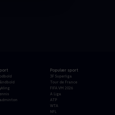
port
Populær sport
odbold
3F Superliga
åndbold
Tour de France
ykling
FIFA VM 2026
ennis
A Liga
adminton
ATP
WTA
NFL