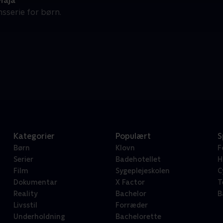
Maja
sserie for børn.
Kategorier
Populært
S
Børn
Klovn
F
Serier
Badehotellet
H
Film
Sygeplejeskolen
C
Dokumentar
X Factor
T
Reality
Bachelor
B
Livsstil
Forræder
Underholdning
Bachelorette