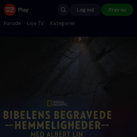
Log ind
Prøv nu
Forside
Live TV
Kategorier