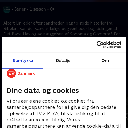
•
Serier
•
1 sæson
•
0+
Albert Lin leder efter sandheden bag to gode historier fra
Bibelen. Kan der være virkelige begivenheder bag delingen af
Det Røde Hav og ødelæggelsen af Sodoma og Gomorra? For
at opklare disse mysterier vil Albert anvende satellitter og
rumteknologi til at se under Jordens overflade for at afsløre
hemmeligheder, som har været begravet i tusinder af år.
Samtykke
Detaljer
Om
Kræver tilkøb
Mere indhold fra Disney+
Dine data og cookies
Vi bruger egne cookies og cookies fra
samarbejdspartnere for at give dig den bedste
oplevelse af TV 2 PLAY, til statistik og til at
målrette annoncer til dig. Vores
samarbejdspartnere kan anvende cookie-data til