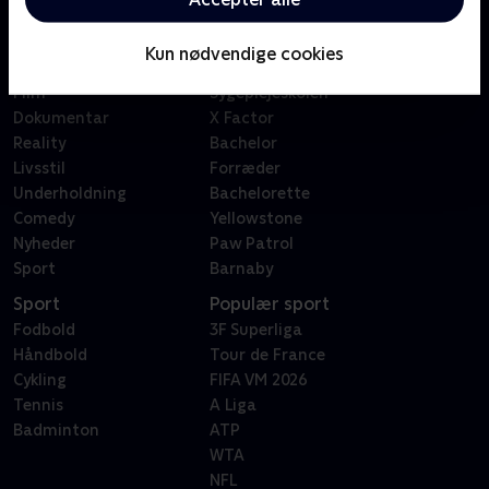
Kategorier
Populært
Børn
Klovn
Kun nødvendige cookies
Serier
Badehotellet
Film
Sygeplejeskolen
Dokumentar
X Factor
Reality
Bachelor
Livsstil
Forræder
Underholdning
Bachelorette
Comedy
Yellowstone
Nyheder
Paw Patrol
Sport
Barnaby
Sport
Populær sport
Fodbold
3F Superliga
Håndbold
Tour de France
Cykling
FIFA VM 2026
Tennis
A Liga
Badminton
ATP
WTA
NFL