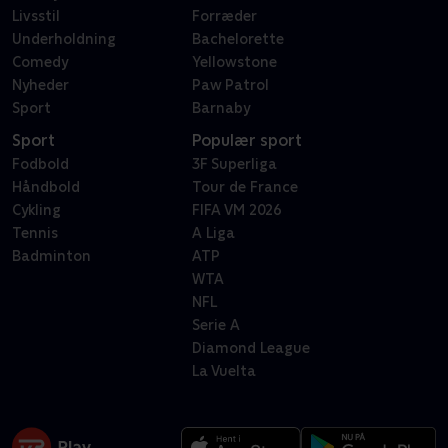
Livsstil
Forræder
Underholdning
Bachelorette
Comedy
Yellowstone
Nyheder
Paw Patrol
Sport
Barnaby
Sport
Populær sport
Fodbold
3F Superliga
Håndbold
Tour de France
Cykling
FIFA VM 2026
Tennis
A Liga
Badminton
ATP
WTA
NFL
Serie A
Diamond League
La Vuelta