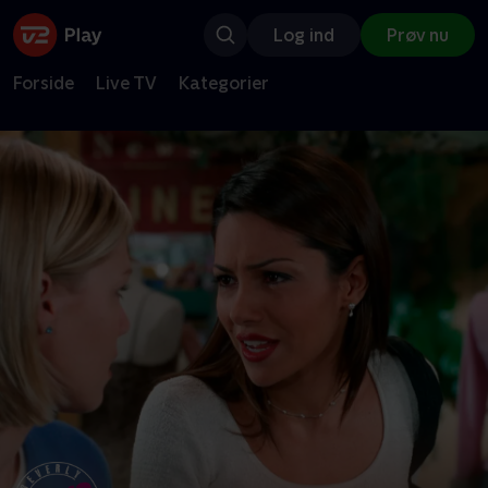
Log ind
Prøv nu
Forside
Live TV
Kategorier