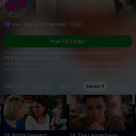
•
Drama
•
10 sæsoner
•
Prøv TV 2 Play*
*Kræver pakken Basis. Administrer dit abonnement på Mit TV 2.
S9:E18 • Bobbi Dearest
Gina beslutter sig for at sagsøge Felice for over en million
dollars som erstatning for de penge, hendes mor
...
Læs mere
Sæson 6
Sæson 7
Sæson 8
Sæson 9
Sæson 10
18. Bobbi Dearest
19. The Leprechaun