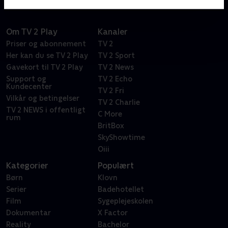
Om TV 2 Play
Kanaler
Priser og abonnement
TV 2
Her kan du se TV 2 Play
TV 2 Sport
Gavekort til TV 2 Play
TV 2 News
Support og
TV 2 Echo
Kundecenter
TV 2 Fri
Vilkår og betingelser
TV 2 Charlie
TV 2 NEWS i offentligt
C More
rum
BritBox
SkyShowtime
Oiii
Kategorier
Populært
Børn
Klovn
Serier
Badehotellet
Film
Sygeplejeskolen
Dokumentar
X Factor
Reality
Bachelor