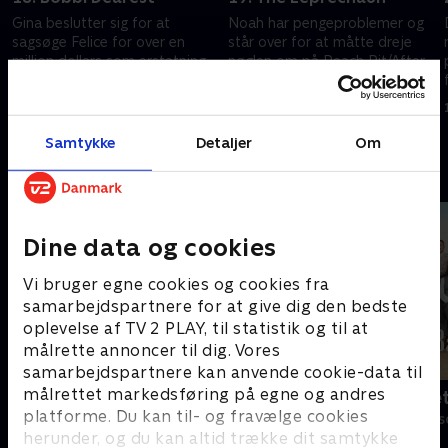
Gina beslutter sig for at
Noah har pengeproblemer og
e
sagsøge Felice for over en
står over for at måtte dreje
million dollars som erstatning
nøglen om på Peach Pit/After
for de penge, hendes mor
Dark.
mistede - og for 'svie og
27. februar 2000 • 42 min
5. marts 2000 • 42 min
smerte'.
Samtykke
Detaljer
Om
Andre så også
Dine data og cookies
Vi bruger egne cookies og cookies fra
samarbejdspartnere for at give dig den bedste
oplevelse af TV 2 PLAY, til statistik og til at
målrette annoncer til dig. Vores
samarbejdspartnere kan anvende cookie-data til
målrettet markedsføring på egne og andres
Klovn
Badehotelle
platforme. Du kan til- og fravælge cookies
Komedie • 11 sæsoner
Drama • 10 sæs
herunder, og du kan altid trække dit samtykke