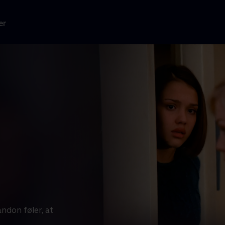
er
ndon føler, at