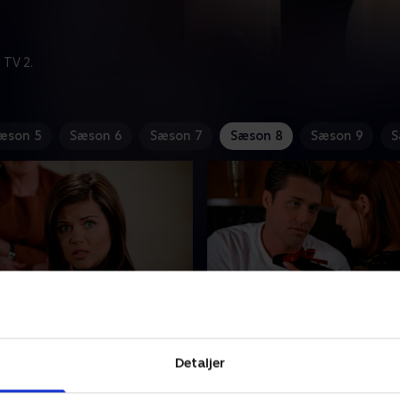
 TV 2.
æson 5
Sæson 6
Sæson 7
Sæson 8
Sæson 9
S
 Bea's Pickles
26. All That Glitters
mor har planlagt en
Noah vil gerne flytte sam
Detaljer
lse på sin datters
Donna. Han prøver at overt
g, der bestemt ikke gør
ved at give hende smykker, 