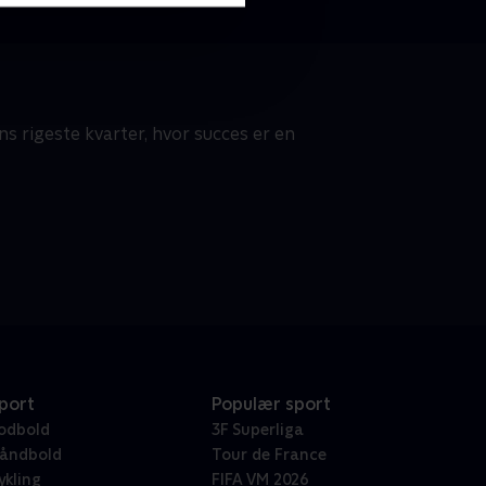
s rigeste kvarter, hvor succes er en
port
Populær sport
odbold
3F Superliga
åndbold
Tour de France
ykling
FIFA VM 2026