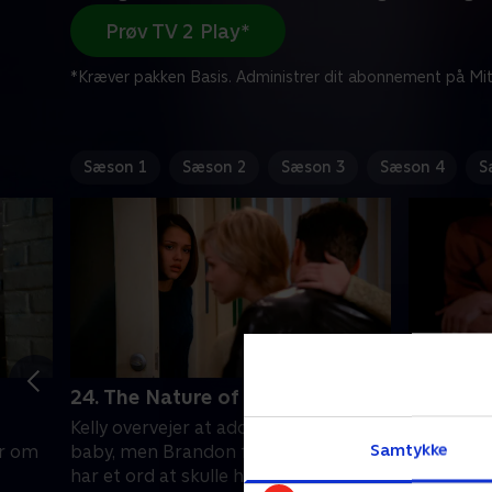
Prøv TV 2 Play*
*Kræver pakken Basis. Administrer dit abonnement på Mit
Sæson 1
Sæson 2
Sæson 3
Sæson 4
S
24. The Nature of Nurture
25. Aunt
Kelly overvejer at adoptere Leannes
Valeries 
Samtykke
or om
baby, men Brandon føler, at han også
overraske
har et ord at skulle have sagt i den
fødselsda