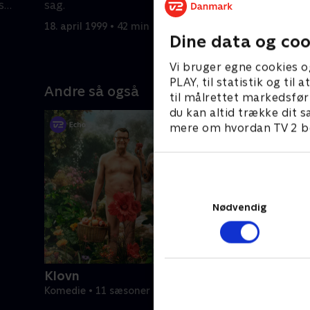
s
sag.
Valerie gl
18. april 1999 • 42 min
25. april 1
Dine data og coo
Vi bruger egne cookies o
PLAY, til statistik og ti
Andre så også
til målrettet markedsfør
du kan altid trække dit s
mere om hvordan TV 2 be
Nødvendig
Klovn
Komedie • 11 sæsoner