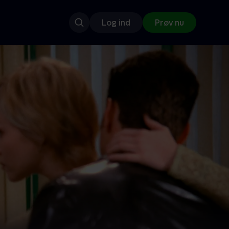
Log ind
Prøv nu