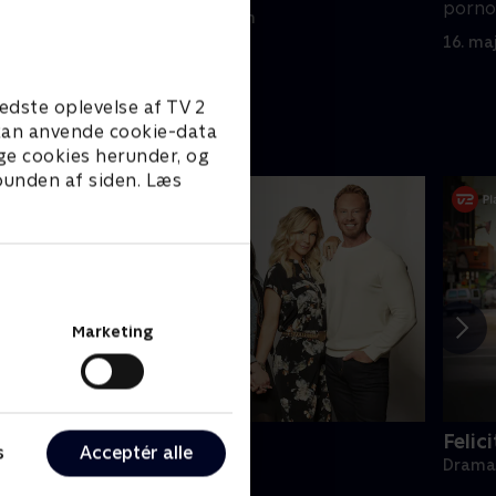
pornog
9. maj 1999 • 42 min
16. ma
edste oplevelse af TV 2
e kan anvende cookie-data
ge cookies herunder, og
 bunden af siden. Læs
Marketing
BH90210
Felici
s
Acceptér alle
rama • 1 sæsoner
Drama 