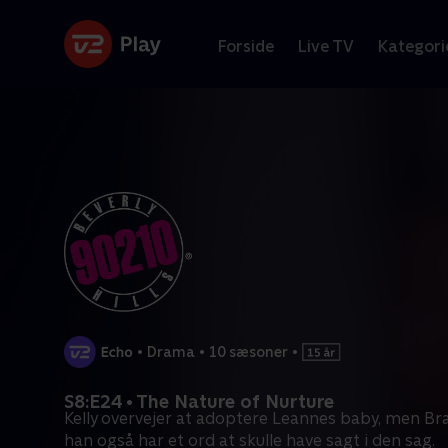
Forside
Live TV
Kategori
•
Drama
•
10 sæsoner
•
S8:E24 • The Nature of Nurture
Kelly overvejer at adoptere Leannes baby, men Bra
han også har et ord at skulle have sagt i den sag.