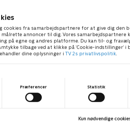
ad.
viser sig at være falske.
999 • 42 min
2. maj 1999 • 43 min
kies
g cookies fra samarbejdspartnere for at give dig den b
l at målrette annoncer til dig. Vores samarbejdspartner
ing på egne og andres platforme. Du kan til- og fravæl
amtykke tilbage ved at klikke på ’Cookie-indstillinger’ i
handler dine oplysninger i
TV 2s privatlivspolitik
.
Samtykkevalg
Præferencer
Statistik
Badehotellet
Kun nødvendige cookie
Drama • 10 sæsoner
D