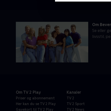
Om Beverl
Se eller g
livsstil, 
Om TV 2 Play
Kanaler
Priser og abonnement
TV 2
Her kan du se TV 2 Play
TV 2 Sport
Gavekort til TV 2 Play
TV 2 News