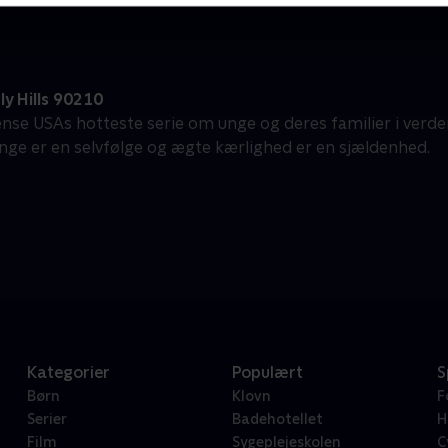
y Hills 90210
ense USAs hotteste serie om unge og deres familier i verden
penge er en selvfølge og ægte kærlighed er en sjældenhed.
Kategorier
Populært
S
Børn
Klovn
F
Serier
Badehotellet
H
Film
Sygeplejeskolen
C