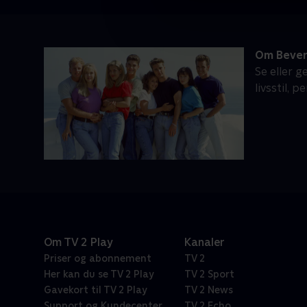
Om Beverl
Se eller g
livsstil, 
Om TV 2 Play
Kanaler
Priser og abonnement
TV 2
Her kan du se TV 2 Play
TV 2 Sport
Gavekort til TV 2 Play
TV 2 News
Support og Kundecenter
TV 2 Echo