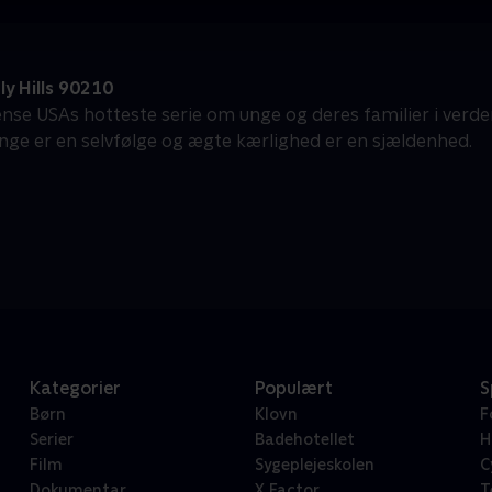
y Hills 90210
ense USAs hotteste serie om unge og deres familier i verden
penge er en selvfølge og ægte kærlighed er en sjældenhed.
Kategorier
Populært
S
Børn
Klovn
F
Serier
Badehotellet
H
Film
Sygeplejeskolen
C
Dokumentar
X Factor
T