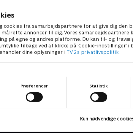
ikke noget til.
er 1998 • 42 min
3. januar 1999 • 42 min
kies
g cookies fra samarbejdspartnere for at give dig den b
l at målrette annoncer til dig. Vores samarbejdspartner
ing på egne og andres platforme. Du kan til- og fravæl
amtykke tilbage ved at klikke på ’Cookie-indstillinger’ i
handler dine oplysninger i
TV 2s privatlivspolitik
.
Samtykkevalg
Præferencer
Statistik
Badehotellet
Kun nødvendige cookie
Drama • 10 sæsoner
D