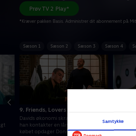
Prøv TV 2 Play*
*Kræver pakken Basis. Administrer dit abonnement på Mit
Sæson 1
Sæson 2
Sæson 3
Sæson 4
S
9. Friends, Lovers and Children
10. Chil
Davids økonomi skranter alvorligt, og
Steve tror
Samtykke
igt
han kontakter en lånehaj. Oven i
barn, men
købet opdager Donna, at David har
få taget 