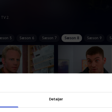
 TV 2.
æson 5
Sæson 6
Sæson 7
Sæson 8
Sæson 9
S
d of the Night
11. Deadline
 ikke, han er far til Jodis
David opsøger Donna for at
Detaljer
 Carly opfordrer ham til at
hende for at have betalt han
en dna-test for at være
til lånehajen, men det kend