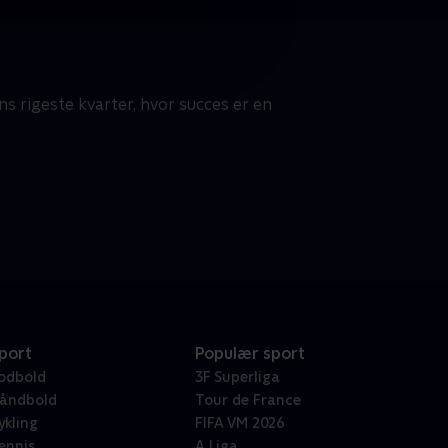
s rigeste kvarter, hvor succes er en
port
Populær sport
odbold
3F Superliga
åndbold
Tour de France
ykling
FIFA VM 2026
ennis
A Liga