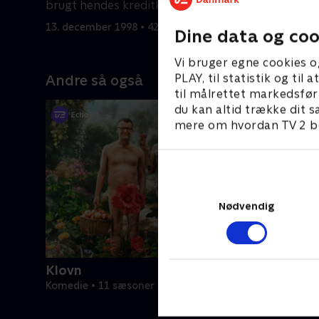
brugt hendes kreditkort.
sikker.
13. december 1998 • 42 min
20. decemb
Dine data og coo
Vi bruger egne cookies o
PLAY, til statistik og ti
Andre så også
til målrettet markedsfør
du kan altid trække dit s
mere om hvordan TV 2 be
Nødvendig
Klovn
Komedie • 11 sæsoner