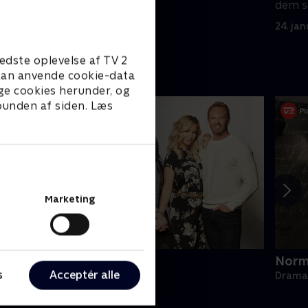
dem 
24. ja
edste oplevelse af TV 2
e kan anvende cookie-data
ge cookies herunder, og
 bunden af siden. Læs
Marketing
BH90210
Norm
s
Acceptér alle
rama • 1 sæsoner
Drama 