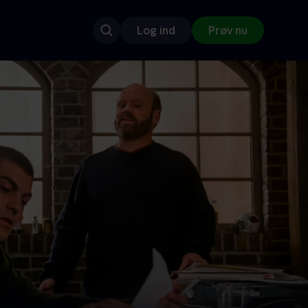
Log ind
Prøv nu