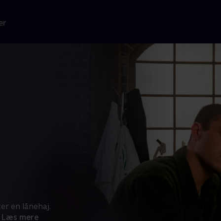
er
er en lånehaj.
Læs mere