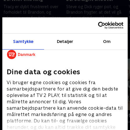
Tracy er dybt frustreret over
Steve og Dick ryger pot, og
forholdet til Brandon, og
Brandon frygter, at det vil gå
jalousien over for Kelly vokser.
ud over den forestående
basketballkamp.
24. maj 1997 • 42 min
31. maj 1997 • 41 min
Samtykke
Detaljer
Om
Andre så også
Dine data og cookies
Vi bruger egne cookies og cookies fra
samarbejdspartnere for at give dig den bedste
oplevelse af TV 2 PLAY, til statistik og til at
målrette annoncer til dig. Vores
samarbejdspartnere kan anvende cookie-data til
målrettet markedsføring på egne og andres
Klovn
Badehotelle
platforme. Du kan til- og fravælge cookies
Komedie • 11 sæsoner
Drama • 10 sæs
herunder, og du kan altid trække dit samtykke