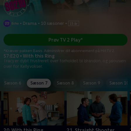
•
Drama
•
10 sæsoner
•
Prøv TV 2 Play*
*Kræver pakken Basis. Administrer dit abonnement på Mit TV 2.
S7:E20 • With this Ring
Tracy er dybt frustreret over forholdet til Brandon, og jalousien
over for Kelly vokser.
Sæson 6
Sæson 7
Sæson 8
Sæson 9
Sæson 10
20. With this Ring
21. Straight Shooter