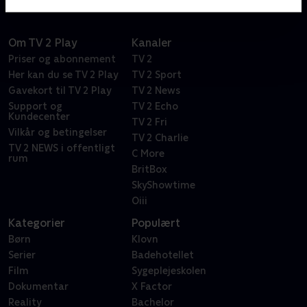
Om TV 2 Play
Kanaler
Priser og abonnement
TV 2
Her kan du se TV 2 Play
TV 2 Sport
Gavekort til TV 2 Play
TV 2 News
Support og
TV 2 Echo
Kundecenter
TV 2 Fri
Vilkår og betingelser
TV 2 Charlie
TV 2 NEWS i offentligt
C More
rum
BritBox
SkyShowtime
Oiii
Kategorier
Populært
Børn
Klovn
Serier
Badehotellet
Film
Sygeplejeskolen
Dokumentar
X Factor
Reality
Bachelor