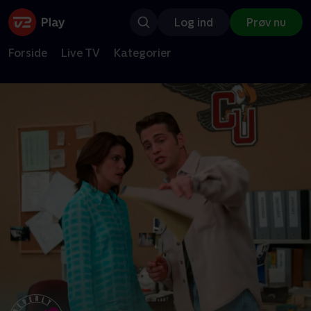
Log ind
Prøv nu
Forside
Live TV
Kategorier