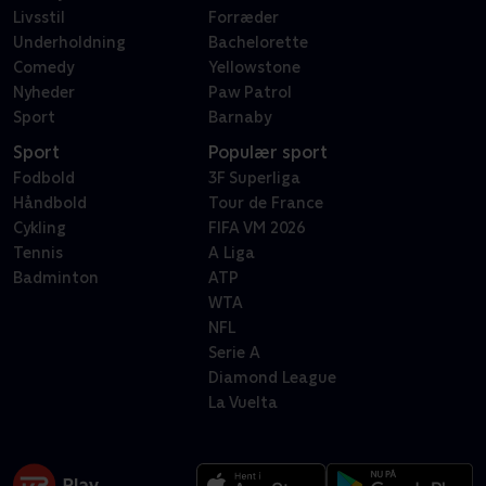
Livsstil
Forræder
Underholdning
Bachelorette
Comedy
Yellowstone
Nyheder
Paw Patrol
Sport
Barnaby
Sport
Populær sport
Fodbold
3F Superliga
Håndbold
Tour de France
Cykling
FIFA VM 2026
Tennis
A Liga
Badminton
ATP
WTA
NFL
Serie A
Diamond League
La Vuelta