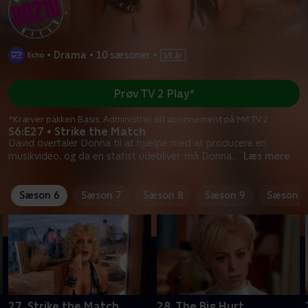
•
Drama
•
10 sæsoner
•
Prøv TV 2 Play*
*Kræver pakken Basis. Administrer dit abonnement på Mit TV 2.
S6:E27 • Strike the Match
David overtaler Donna til at hjælpe med at producere en
musikvideo, og da en statist udebliver, må Donna
...
Læs mere
Sæson 6
Sæson 7
Sæson 8
Sæson 9
Sæson 1
27. Strike the Match
28. The Big Hurt