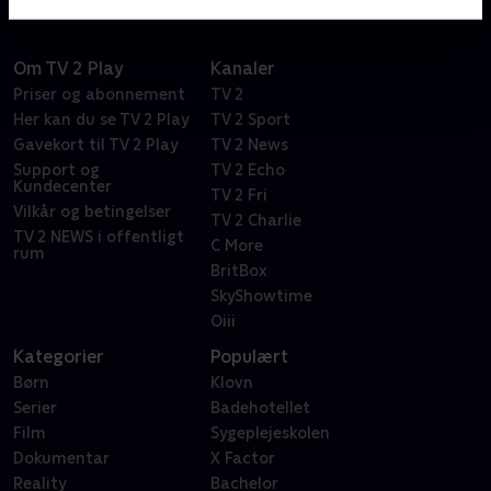
Om TV 2 Play
Kanaler
Priser og abonnement
TV 2
Her kan du se TV 2 Play
TV 2 Sport
Gavekort til TV 2 Play
TV 2 News
Support og
TV 2 Echo
Kundecenter
TV 2 Fri
Vilkår og betingelser
TV 2 Charlie
TV 2 NEWS i offentligt
C More
rum
BritBox
SkyShowtime
Oiii
Kategorier
Populært
Børn
Klovn
Serier
Badehotellet
Film
Sygeplejeskolen
Dokumentar
X Factor
Reality
Bachelor