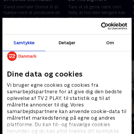
David overtaler Donna til at
Tara vil så gerne være som
hjælpe med at producere en
Kelly, at hun ikke længere kan
musikvideo, og da en statist
styre sig selv.
udebliver, må Donna træde til i
21. november 1996 • 42 min
sexet tøj.
14. november 1996 • 42 min
Samtykke
Detaljer
Om
Andre så også
Dine data og cookies
Vi bruger egne cookies og cookies fra
samarbejdspartnere for at give dig den bedste
oplevelse af TV 2 PLAY, til statistik og til at
målrette annoncer til dig. Vores
samarbejdspartnere kan anvende cookie-data til
målrettet markedsføring på egne og andres
Klovn
Badehotelle
platforme. Du kan til- og fravælge cookies
Komedie • 11 sæsoner
Drama • 10 sæs
herunder, og du kan altid trække dit samtykke