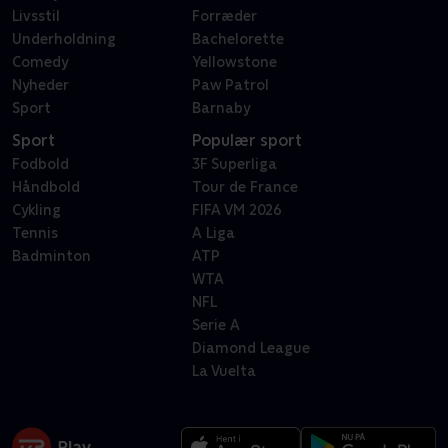
Livsstil
Forræder
Underholdning
Bachelorette
Comedy
Yellowstone
Nyheder
Paw Patrol
Sport
Barnaby
Sport
Populær sport
Fodbold
3F Superliga
Håndbold
Tour de France
Cykling
FIFA VM 2026
Tennis
A Liga
Badminton
ATP
WTA
NFL
Serie A
Diamond League
La Vuelta