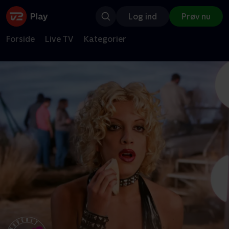
Log ind
Prøv nu
Forside
Live TV
Kategorier