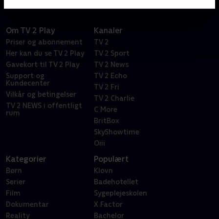
Om TV 2 Play
Kanaler
Priser og abonnement
TV 2
Her kan du se TV 2 Play
TV 2 Sport
Gavekort til TV 2 Play
TV 2 News
Support og
TV 2 Echo
Kundecenter
TV 2 Fri
Vilkår og betingelser
TV 2 Charlie
TV 2 NEWS i offentligt
C More
rum
BritBox
SkyShowtime
Oiii
Kategorier
Populært
Børn
Klovn
Serier
Badehotellet
Film
Sygeplejeskolen
Dokumentar
X Factor
Reality
Bachelor