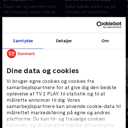
n
David slår sig sammen med
Kellys billede dukker op på
hip-hopperen Juhan. Han er
forsiden af 'Seventeen
tidligere straffet, og da nogle
Magazine', men det minder
ballademagere dukker op i
hende kun om de brandsår, hun
klubben, bliver der optræk til
har i dag.
20. juli 1995 • 42 min
27. juli 1995 • 42 min
slagsmål.
Samtykke
Detaljer
Om
Andre så også
Dine data og cookies
Vi bruger egne cookies og cookies fra
samarbejdspartnere for at give dig den bedste
oplevelse af TV 2 PLAY, til statistik og til at
målrette annoncer til dig. Vores
samarbejdspartnere kan anvende cookie-data til
målrettet markedsføring på egne og andres
Klovn
Badehotelle
platforme. Du kan til- og fravælge cookies
Komedie • 11 sæsoner
Drama • 10 sæs
herunder, og du kan altid trække dit samtykke