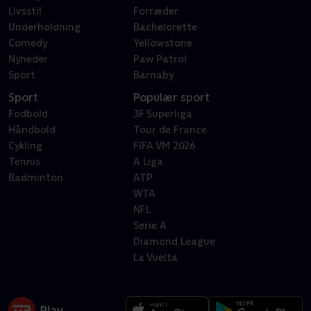
Livsstil
Forræder
Underholdning
Bachelorette
Comedy
Yellowstone
Nyheder
Paw Patrol
Sport
Barnaby
Sport
Populær sport
Fodbold
3F Superliga
Håndbold
Tour de France
Cykling
FIFA VM 2026
Tennis
A Liga
Badminton
ATP
WTA
NFL
Serie A
Diamond League
La Vuelta