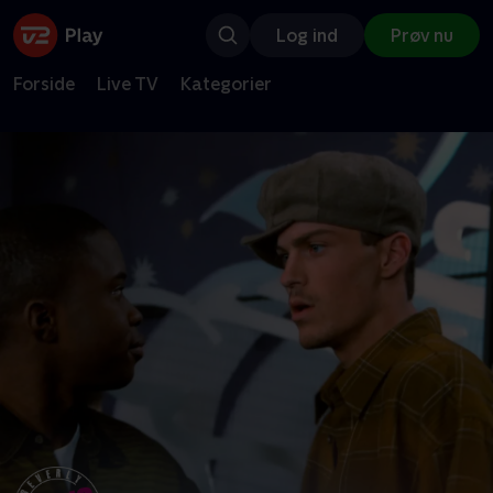
Log ind
Prøv nu
Forside
Live TV
Kategorier