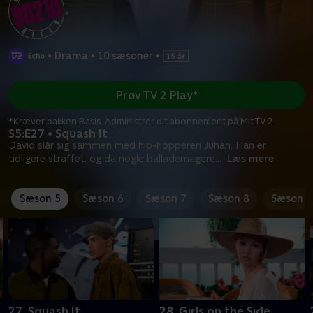
•
Drama
•
10 sæsoner
•
Prøv TV 2 Play*
*Kræver pakken Basis. Administrer dit abonnement på Mit TV 2.
S5:E27 • Squash It
David slår sig sammen med hip-hopperen Juhan. Han er
tidligere straffet, og da nogle ballademagere
...
Læs mere
Sæson 5
Sæson 6
Sæson 7
Sæson 8
Sæson 9
27. Squash It
28. Girls on the Side