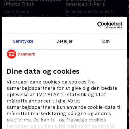
/ Photo Finish
American In Paris
Der skal være
En amerikaner kommer til
volleyballturnering på stranden,
Paris. Han ser en sød, ung pige
og vennerne er kampklare
på en bænk i parken, og de
kommer i snak. Han hedder
22. april 1993 • 43 min
Rick, hun hedder Brenda
29. april 1993 • 44 min
Samtykke
Detaljer
Om
Andre så også
Dine data og cookies
Vi bruger egne cookies og cookies fra
samarbejdspartnere for at give dig den bedste
oplevelse af TV 2 PLAY, til statistik og til at
målrette annoncer til dig. Vores
samarbejdspartnere kan anvende cookie-data til
målrettet markedsføring på egne og andres
Klovn
Badehotelle
platforme. Du kan til- og fravælge cookies
Komedie • 11 sæsoner
Drama • 10 sæs
herunder, og du kan altid trække dit samtykke