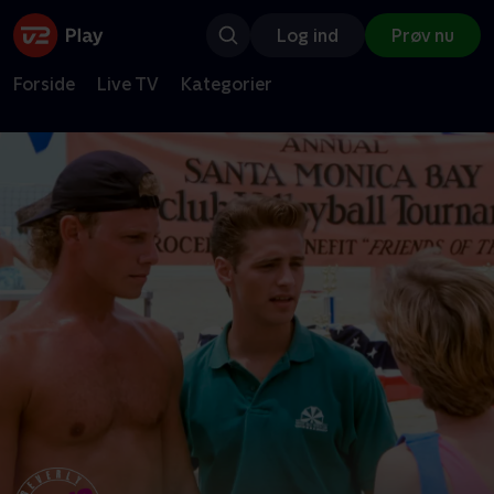
Log ind
Prøv nu
Forside
Live TV
Kategorier