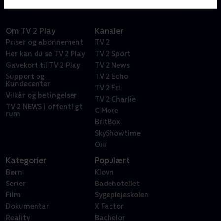
Om TV 2 Play
Kanaler
Priser og abonnement
TV 2
Her kan du se TV 2 Play
TV 2 Sport
Gavekort til TV 2 Play
TV 2 News
Support og
TV 2 Echo
Kundecenter
TV 2 Fri
Vilkår og betingelser
TV 2 Charlie
TV 2 NEWS i offentligt
C More
rum
BritBox
SkyShowtime
Oiii
Kategorier
Populært
Børn
Klovn
Serier
Badehotellet
Film
Sygeplejeskolen
Dokumentar
X Factor
Reality
Bachelor