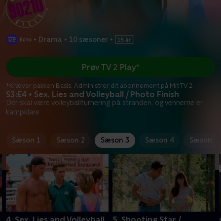
•
Drama
•
10 sæsoner
•
Prøv TV 2 Play*
*Kræver pakken Basis. Administrer dit abonnement på Mit TV 2.
S3:E4 • Sex, Lies and Volleyball / Photo Finish
Der skal være volleyballturnering på stranden, og vennerne er
kampklare
Sæson 1
Sæson 2
Sæson 3
Sæson 4
Sæson 5
4. Sex, Lies and Volleyball
5. Shooting Star /