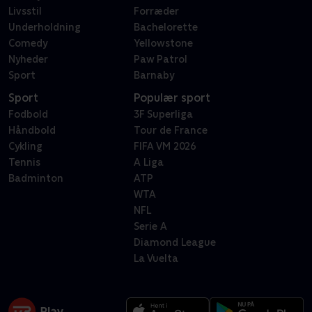
Livsstil
Forræder
Underholdning
Bachelorette
Comedy
Yellowstone
Nyheder
Paw Patrol
Sport
Barnaby
Sport
Populær sport
Fodbold
3F Superliga
Håndbold
Tour de France
Cykling
FIFA VM 2026
Tennis
A Liga
Badminton
ATP
WTA
NFL
Serie A
Diamond League
La Vuelta