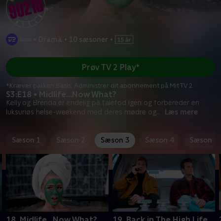
•
Drama
•
10 sæsoner
•
Prøv TV 2 Play*
*Kræver pakken Basis. Administrer dit abonnement på Mit TV 2.
S3:E18 • Midlife...Now What?
Kelly og Brenda er endelig på talefod igen og forbereder en
luksuriøs helse-weekend med deres mødre og
...
Læs mere
Sæson 1
Sæson 2
Sæson 3
Sæson 4
Sæson 5
18. Midlife...Now What?
19. Back in The High Life