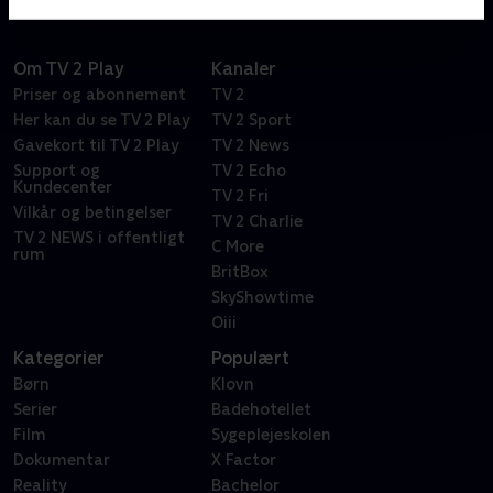
Om TV 2 Play
Kanaler
Priser og abonnement
TV 2
Her kan du se TV 2 Play
TV 2 Sport
Gavekort til TV 2 Play
TV 2 News
Support og
TV 2 Echo
Kundecenter
TV 2 Fri
Vilkår og betingelser
TV 2 Charlie
TV 2 NEWS i offentligt
C More
rum
BritBox
SkyShowtime
Oiii
Kategorier
Populært
Børn
Klovn
Serier
Badehotellet
Film
Sygeplejeskolen
Dokumentar
X Factor
Reality
Bachelor