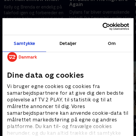
Again
Kelly og Brenda er endelig på
Dylans far bliver overraskende
talefod igen og forbereder en
løsladt fra fængslet under stor
luksuriøs helse-weekend med
mediebevågenhed
deres mødre og Donna og
Andrea
5. august 1993 • 43 min
29. juli 1993 • 44 min
Samtykke
Detaljer
Om
Andre så også
Dine data og cookies
Vi bruger egne cookies og cookies fra
samarbejdspartnere for at give dig den bedste
oplevelse af TV 2 PLAY, til statistik og til at
målrette annoncer til dig. Vores
samarbejdspartnere kan anvende cookie-data til
målrettet markedsføring på egne og andres
Klovn
Badehotelle
platforme. Du kan til- og fravælge cookies
Komedie • 11 sæsoner
Drama • 10 sæs
herunder, og du kan altid trække dit samtykke