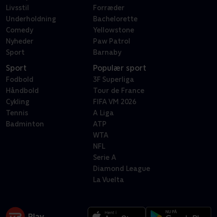
Livsstil
Forræder
Underholdning
Bachelorette
Comedy
Yellowstone
Nyheder
Paw Patrol
Sport
Barnaby
Sport
Populær sport
Fodbold
3F Superliga
Håndbold
Tour de France
Cykling
FIFA VM 2026
Tennis
A Liga
Badminton
ATP
WTA
NFL
Serie A
Diamond League
La Vuelta