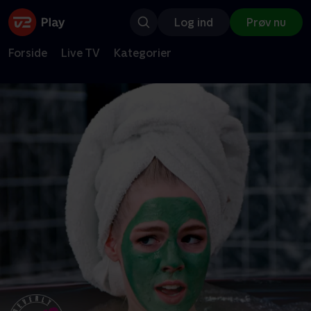
Log ind
Prøv nu
Forside
Live TV
Kategorier