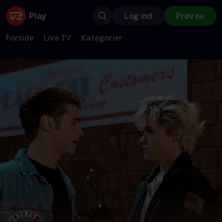
Log ind
Prøv nu
Forside
Live TV
Kategorier