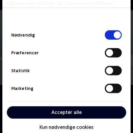
tilbage ved at klikke på ’Cookie-indstillinger’ i
bunden af siden. Læs mere om hvordan TV 2
behandler dine oplysninger i
TV 2s privatlivspolitik
.
Samtykkevalg
Nødvendig
Præferencer
Statistik
Marketing
Om Beverly Hills 90210
Se eller gense USAs hotteste serie om unge og deres
familier i verdens rigeste kvarter, hvor succes er en
Acceptér alle
livsstil, penge er en selvfølge og ægte kærlighed er en
sjældenhed.
Kun nødvendige cookies