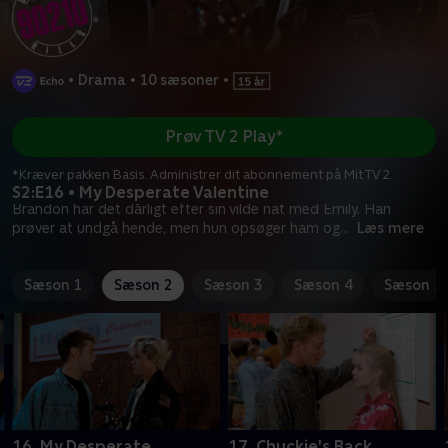
•
Drama
•
10 sæsoner
•
Prøv TV 2 Play*
*Kræver pakken Basis. Administrer dit abonnement på Mit TV 2.
S2:E16 • My Desperate Valentine
Brandon har det dårligt efter sin vilde nat med Emily. Han
prøver at undgå hende, men hun opsøger ham og
...
Læs mere
Sæson 1
Sæson 2
Sæson 3
Sæson 4
Sæson 5
16. My Desperate
17. Chuckie's Back