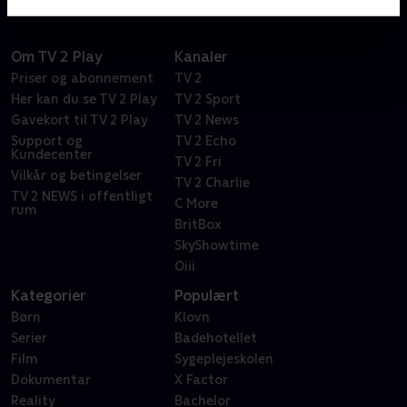
Om TV 2 Play
Kanaler
Priser og abonnement
TV 2
Her kan du se TV 2 Play
TV 2 Sport
Gavekort til TV 2 Play
TV 2 News
Support og
TV 2 Echo
Kundecenter
TV 2 Fri
Vilkår og betingelser
TV 2 Charlie
TV 2 NEWS i offentligt
C More
rum
BritBox
SkyShowtime
Oiii
Kategorier
Populært
Børn
Klovn
Serier
Badehotellet
Film
Sygeplejeskolen
Dokumentar
X Factor
Reality
Bachelor