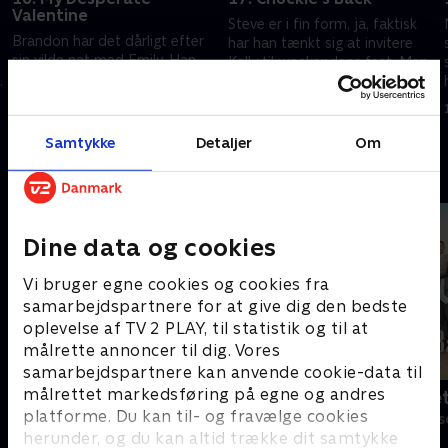
Valentine
Steve er i fin form, ja, faktisk
Brandon har det dårligt efter
har han tænkt sig at invitere
sin vilde nat med Emily. Han
Kelly til weekendens fest. Men
prøver at undgå hende, men
Kelly skal ud med Steves
hun opsøger ham og vil gerne
barndomsplageånd, Chuck
7. januar 1993 • 44 min
gøre det godt igen.
Wilson.
17. december 1992 • 44 min
Samtykke
Detaljer
Om
Andre så også
Dine data og cookies
Vi bruger egne cookies og cookies fra
samarbejdspartnere for at give dig den bedste
oplevelse af TV 2 PLAY, til statistik og til at
målrette annoncer til dig. Vores
samarbejdspartnere kan anvende cookie-data til
målrettet markedsføring på egne og andres
Klovn
Badehotelle
platforme. Du kan til- og fravælge cookies
Komedie • 11 sæsoner
Drama • 10 sæs
herunder, og du kan altid trække dit samtykke