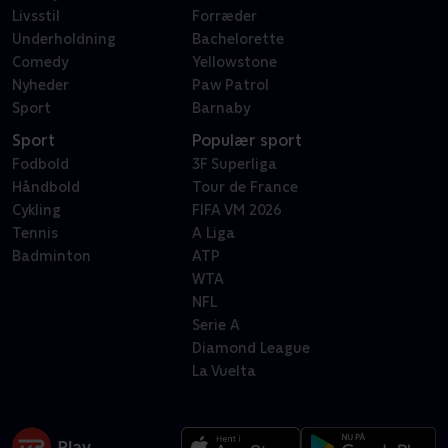
Livsstil
Forræder
Underholdning
Bachelorette
Comedy
Yellowstone
Nyheder
Paw Patrol
Sport
Barnaby
Sport
Populær sport
Fodbold
3F Superliga
Håndbold
Tour de France
Cykling
FIFA VM 2026
Tennis
A Liga
Badminton
ATP
WTA
NFL
Serie A
Diamond League
La Vuelta