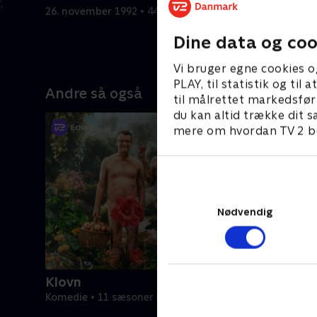
,
26. november 1992 • 44 min
3. decembe
Dine data og coo
Vi bruger egne cookies o
PLAY, til statistik og ti
Andre så også
til målrettet markedsfør
du kan altid trække dit s
mere om hvordan TV 2 be
Nødvendig
Klovn
Komedie • 11 sæsoner