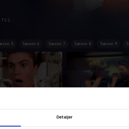
 TV 2.
æson 5
Sæson 6
Sæson 7
Sæson 8
Sæson 9
S
Next 50 Years
15. U4EA
er vennerne til et surprise-
En hemmelig undergrundsna
Detaljer
n festen får tragiske
som skifter tilholdssted hve
ser.
Beverly Hills-vennerne er nød