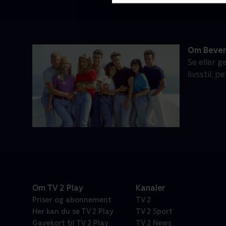
Om Beverl
Se eller g
livsstil, 
Om TV 2 Play
Kanaler
Priser og abonnement
TV 2
Her kan du se TV 2 Play
TV 2 Sport
Gavekort til TV 2 Play
TV 2 News