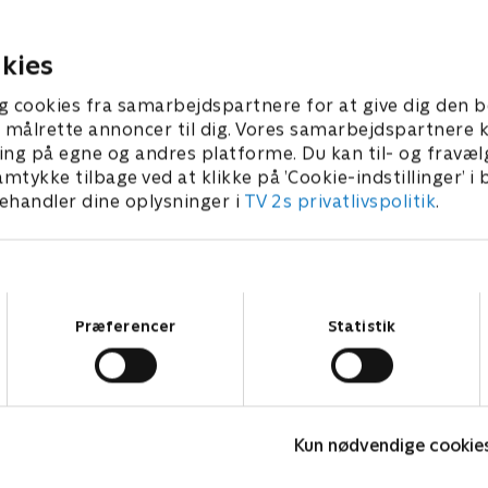
prøve det.
r 1992 • 44 min
10. december 1992 • 43 min
kies
g cookies fra samarbejdspartnere for at give dig den b
l at målrette annoncer til dig. Vores samarbejdspartner
ing på egne og andres platforme. Du kan til- og fravæl
amtykke tilbage ved at klikke på ’Cookie-indstillinger’ i
handler dine oplysninger i
TV 2s privatlivspolitik
.
Samtykkevalg
Præferencer
Statistik
Badehotellet
Kun nødvendige cookie
Drama • 10 sæsoner
D