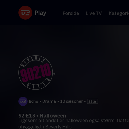
Forside
Live TV
Kategori
•
Drama
•
10 sæsoner
•
S2:E13 • Halloween
Ligesom alt andet er halloween også større, flott
uhyggeligt i Beverly Hills.