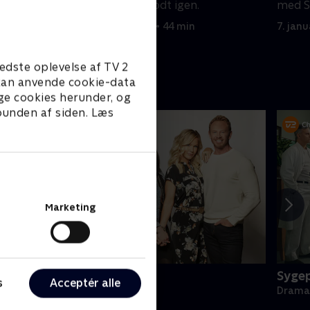
gerne gøre det godt igen.
med S
Chuck 
17. december 1992 • 44 min
7. jan
edste oplevelse af TV 2
e kan anvende cookie-data
ge cookies herunder, og
 bunden af siden. Læs
Marketing
BH90210
Sygep
s
Acceptér alle
rama • 1 sæsoner
Drama 