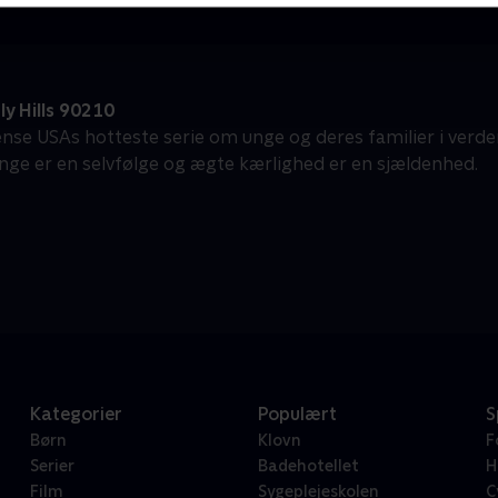
y Hills 90210
ense USAs hotteste serie om unge og deres familier i verden
penge er en selvfølge og ægte kærlighed er en sjældenhed.
Kategorier
Populært
S
Børn
Klovn
F
Serier
Badehotellet
H
Film
Sygeplejeskolen
C