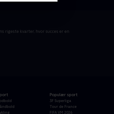
s rigeste kvarter, hvor succes er en
port
Populær sport
odbold
3F Superliga
åndbold
Tour de France
ykling
FIFA VM 2026