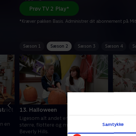
Prøv TV 2 Play*
*Kræver pakken Basis. Administrer dit abonnement på Mit
Sæson 1
Sæson 2
Sæson 3
Sæson 4
S
trict
13. Halloween
14. The 
Ligesom alt andet er halloween også
Scott saml
n en
Samtykke
større, flottere og mere uhyggeligt i
party, me
Beverly Hills.
konsekven