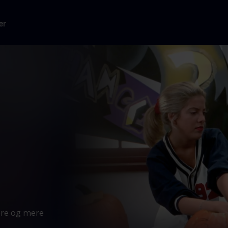
er
ere og mere