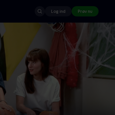
Log ind
Prøv nu