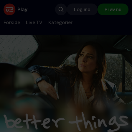
Log ind
Prøv nu
Forside
Live TV
Kategorier