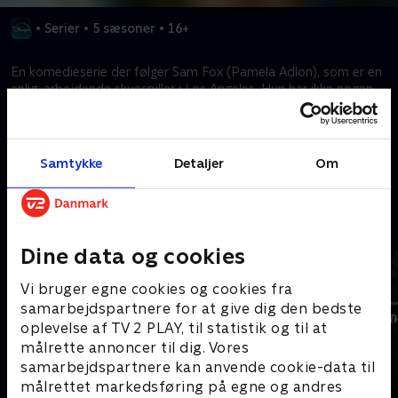
•
Serier
•
5 sæsoner
•
16+
En komedieserie der følger Sam Fox (Pamela Adlon), som er en
enlig, arbejdende skuespiller i Los Angeles. Hun har ikke nogen
filtre i opdragelsen af sine tre døtre i Los Angeles.
Kræver tilkøb
Samtykke
Detaljer
Om
Mere indhold fra Disney+
Dine data og cookies
Vi bruger egne cookies og cookies fra
samarbejdspartnere for at give dig den bedste
oplevelse af TV 2 PLAY, til statistik og til at
målrette annoncer til dig. Vores
samarbejdspartnere kan anvende cookie-data til
målrettet markedsføring på egne og andres