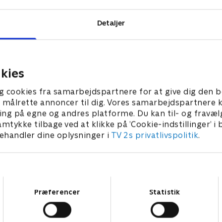
Detaljer
kies
g cookies fra samarbejdspartnere for at give dig den b
l at målrette annoncer til dig. Vores samarbejdspartner
ing på egne og andres platforme. Du kan til- og fravæl
amtykke tilbage ved at klikke på ’Cookie-indstillinger’ i
handler dine oplysninger i
TV 2s privatlivspolitik
.
Samtykkevalg
Præferencer
Statistik
Star Wars: Visions Presents - The Ninth Jedi
L
Serier • 1 sæsoner
2