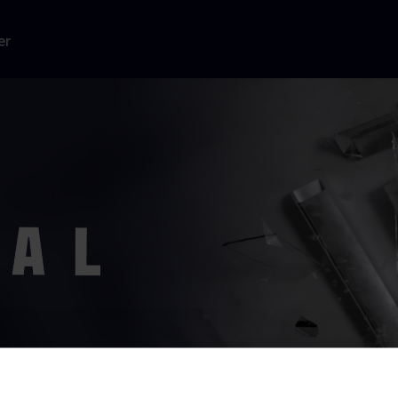
er
som hendes
 for at have
ever.