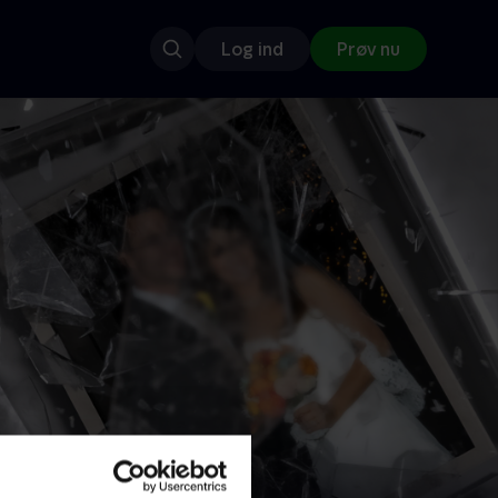
Log ind
Prøv nu