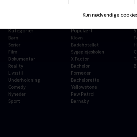
Kun nødvendige cookie
Kategorier
Populært
S
Børn
Klovn
F
Serier
Badehotellet
H
Film
Sygeplejeskolen
C
Dokumentar
X Factor
T
Reality
Bachelor
B
Livsstil
Forræder
Underholdning
Bachelorette
Comedy
Yellowstone
Nyheder
Paw Patrol
Sport
Barnaby