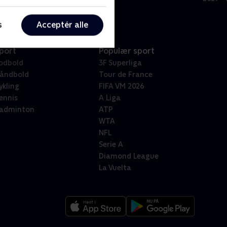
s
Acceptér alle
port
Populær sport
odbold
3F Superliga
åndbold
Tour de France
ykling
FIFA VM 2026
ennis
A Liga
adminton
ATP
WTA
NFL
Serie A
Diamond League
La Vuelta