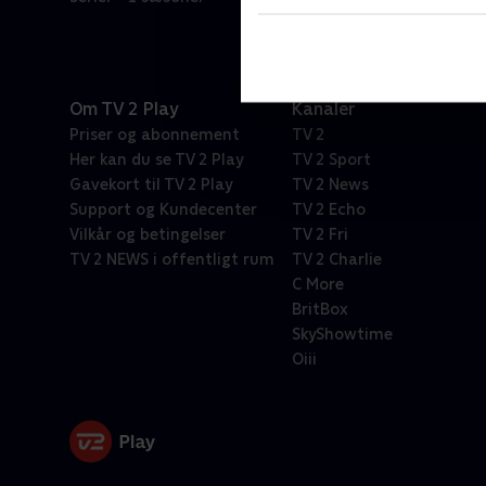
Om TV 2 Play
Kanaler
Priser og abonnement
TV 2
Her kan du se TV 2 Play
TV 2 Sport
Gavekort til TV 2 Play
TV 2 News
Support og Kundecenter
TV 2 Echo
Vilkår og betingelser
TV 2 Fri
TV 2 NEWS i offentligt rum
TV 2 Charlie
C More
BritBox
SkyShowtime
Oiii