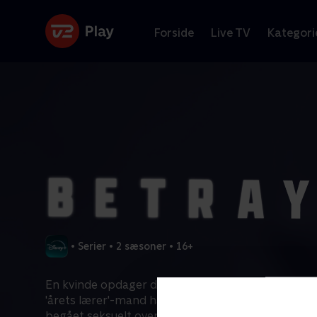
Forside
Live TV
Kategori
•
Serier
•
2 sæsoner
•
16+
En kvinde opdager det bedrageriske dobbeltliv, 
'årets lærer'-mand har levet, da han bliver anholdt
begået seksuelt overgreb på en af sine teenage-el