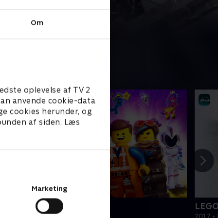
Om
edste oplevelse af TV 2
e kan anvende cookie-data
ge cookies herunder, og
 bunden af siden. Læs
Marketing
EGO filmen 2
LEGO
019 • Film • 1 t. 47 min
2017 • 