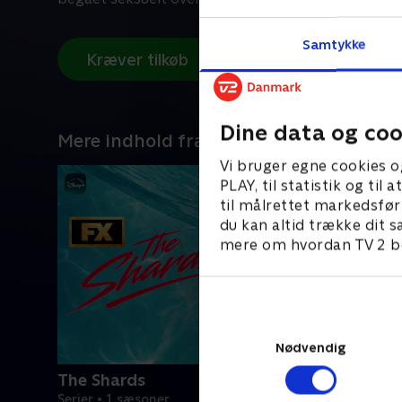
Samtykke
Kræver tilkøb
Dine data og coo
Mere indhold fra Disney+
Vi bruger egne cookies o
PLAY, til statistik og ti
til målrettet markedsfør
du kan altid trække dit s
mere om hvordan TV 2 be
Nødvendig
The Shards
Serier • 1 sæsoner