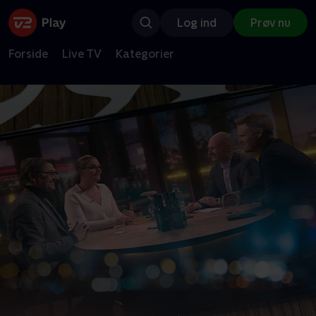
Log ind
Prøv nu
Forside
Live TV
Kategorier