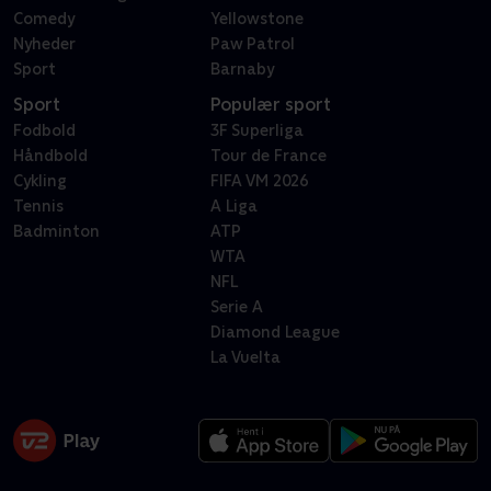
Comedy
Yellowstone
Nyheder
Paw Patrol
Sport
Barnaby
Sport
Populær sport
Fodbold
3F Superliga
Håndbold
Tour de France
Cykling
FIFA VM 2026
Tennis
A Liga
Badminton
ATP
WTA
NFL
Serie A
Diamond League
La Vuelta