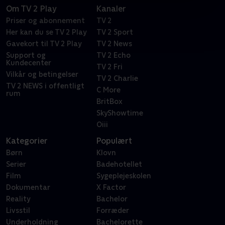
Om TV 2 Play
Kanaler
Priser og abonnement
TV 2
Her kan du se TV 2 Play
TV 2 Sport
Gavekort til TV 2 Play
TV 2 News
Support og
TV 2 Echo
Kundecenter
TV 2 Fri
Vilkår og betingelser
TV 2 Charlie
TV 2 NEWS i offentligt
C More
rum
BritBox
SkyShowtime
Oiii
Kategorier
Populært
Børn
Klovn
Serier
Badehotellet
Film
Sygeplejeskolen
Dokumentar
X Factor
Reality
Bachelor
Livsstil
Forræder
Underholdning
Bachelorette