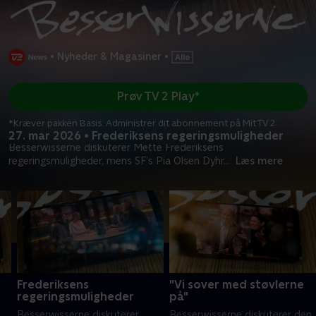
•
Nyheder & Magasiner
•
Prøv TV 2 Play*
*Kræver pakken Basis. Administrer dit abonnement på Mit TV 2.
27. mar 2026 • Frederiksens regeringsmuligheder
Besserwisserne diskuterer Mette Frederiksens
regeringsmuligheder, mens SF’s Pia Olsen Dyhr
...
Læs mere
Frederiksens
"Vi sover med støvlerne
regeringsmuligheder
på"
Besserwisserne diskuterer
Besserwisserne diskuterer den