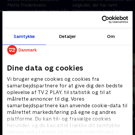
Mette Frederiksens
valgkuller, der har ramt
ar
regeringsmuligheder, mens SF’s
Christiansborg, hvor flere
ab
Pia Olsen Dyhr åbner for
politikere regner med, at valget
nyvalg, hvis forhandlingerne
vil blive udskrevet i starten af
27. marts 2026 • 29 min
20. februar 2026 • 29 min
bryder sammen.
marts.
Samtykke
Detaljer
Om
Andre så også
Dine data og cookies
Vi bruger egne cookies og cookies fra
samarbejdspartnere for at give dig den bedste
oplevelse af TV 2 PLAY, til statistik og til at
målrette annoncer til dig. Vores
samarbejdspartnere kan anvende cookie-data til
Tirsdagsanalysen
Skyggesiden
målrettet markedsføring på egne og andres
platforme. Du kan til- og fravælge cookies
Nyheder & Magasiner
Nyheder & Maga
herunder, og du kan altid trække dit samtykke
tilbage ved at klikke på ’Cookie-indstillinger’ i