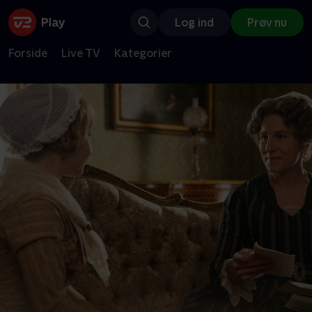
Log ind
Prøv nu
Forside
Live TV
Kategorier