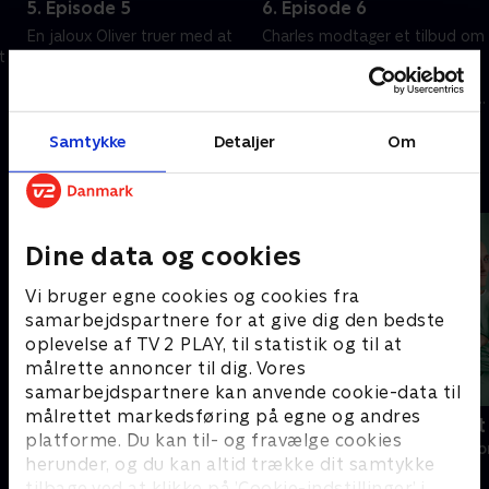
5. Episode 5
6. Episode 6
En jaloux Oliver truer med at
Charles modtager et tilbud om
t
ødelægge livet for mange, og
forsoning, der sætter ham i
Johns planer er i fare.
alvorlig fare. James må
forsvare Charles' ære, før Lady
7. september 2023 • 45 min
Maria er tabt for ham for altid.
7. september 2023 • 46 min
Samtykke
Detaljer
Om
Andre så også
Dine data og cookies
Vi bruger egne cookies og cookies fra
samarbejdspartnere for at give dig den bedste
oplevelse af TV 2 PLAY, til statistik og til at
målrette annoncer til dig. Vores
samarbejdspartnere kan anvende cookie-data til
målrettet markedsføring på egne og andres
Happy fucking Pride
Fake Patient
platforme. Du kan til- og fravælge cookies
Drama • 1 sæsoner
Drama • 1 sæso
herunder, og du kan altid trække dit samtykke
tilbage ved at klikke på ’Cookie-indstillinger’ i