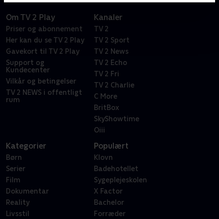
Om TV 2 Play
Kanaler
Priser og abonnement
TV 2
Her kan du se TV 2 Play
TV 2 Sport
Gavekort til TV 2 Play
TV 2 News
Support og
TV 2 Echo
Kundecenter
TV 2 Fri
Vilkår og betingelser
TV 2 Charlie
TV 2 NEWS i offentligt
C More
rum
BritBox
SkyShowtime
Oiii
Kategorier
Populært
Børn
Klovn
Serier
Badehotellet
Film
Sygeplejeskolen
Dokumentar
X Factor
Reality
Bachelor
Livsstil
Forræder