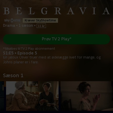
Kræver SkyShowtime
Drama
•
1 sæson
•
Prøv TV 2 Play*
*tilkøbes til TV 2 Play abonnement
S1:E5 • Episode 5
En jaloux Oliver truer med at ødelægge livet for mange, og
Johns planer er i fare.
Sæson 1