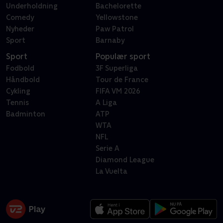
Underholdning
Bachelorette
Comedy
Yellowstone
Nyheder
Paw Patrol
Sport
Barnaby
Sport
Populær sport
Fodbold
3F Superliga
Håndbold
Tour de France
Cykling
FIFA VM 2026
Tennis
A Liga
Badminton
ATP
WTA
NFL
Serie A
Diamond League
La Vuelta