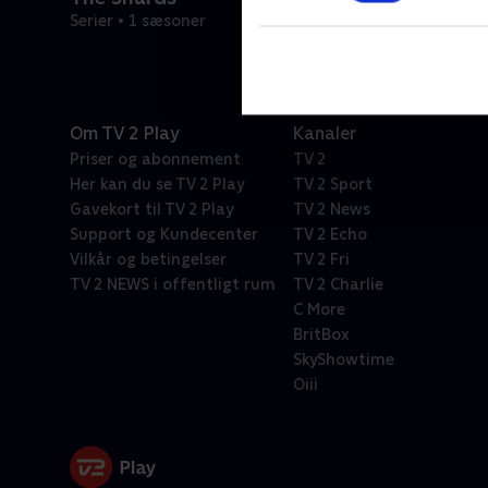
Serier • 1 sæsoner
Om TV 2 Play
Kanaler
Priser og abonnement
TV 2
Her kan du se TV 2 Play
TV 2 Sport
Gavekort til TV 2 Play
TV 2 News
Support og Kundecenter
TV 2 Echo
Vilkår og betingelser
TV 2 Fri
TV 2 NEWS i offentligt rum
TV 2 Charlie
C More
BritBox
SkyShowtime
Oiii