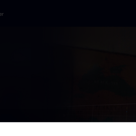
er
rig.
gravet i over