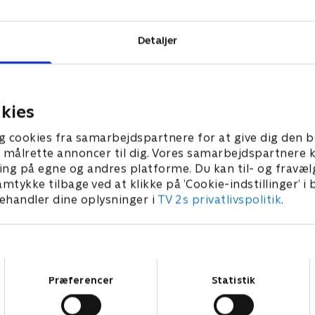
Detaljer
kies
g cookies fra samarbejdspartnere for at give dig den b
l at målrette annoncer til dig. Vores samarbejdspartner
ing på egne og andres platforme. Du kan til- og fravæl
amtykke tilbage ved at klikke på ’Cookie-indstillinger’ i
handler dine oplysninger i
TV 2s privatlivspolitik
.
Samtykkevalg
Præferencer
Statistik
Star Wars: Visions Presents - The Ninth Jedi
L