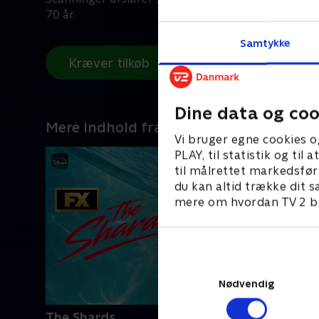
70 år.
Samtykke
Kræver tilkøb
Dine data og coo
Mere indhold fra Disney+
Vi bruger egne cookies o
PLAY, til statistik og ti
til målrettet markedsfør
du kan altid trække dit s
mere om hvordan TV 2 be
Nødvendig
The Shards