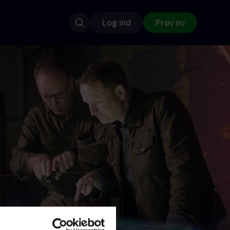
Log ind
Prøv nu