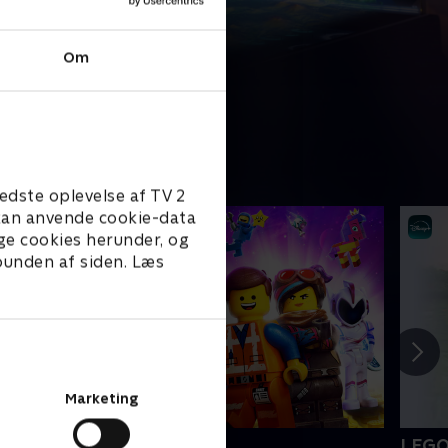
Om
edste oplevelse af TV 2
e kan anvende cookie-data
ge cookies herunder, og
 bunden af siden. Læs
Marketing
EGO filmen 2
LEGO