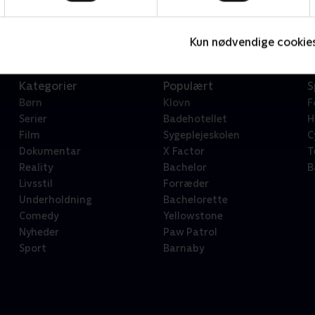
Serier • 1 sæsoner
2
Kun nødvendige cookie
Kategorier
Populært
S
Børn
Klovn
F
Serier
Badehotellet
H
Film
Sygeplejeskolen
C
Dokumentar
X Factor
T
Reality
Bachelor
B
Livsstil
Forræder
Underholdning
Bachelorette
Comedy
Yellowstone
Nyheder
Paw Patrol
Sport
Barnaby