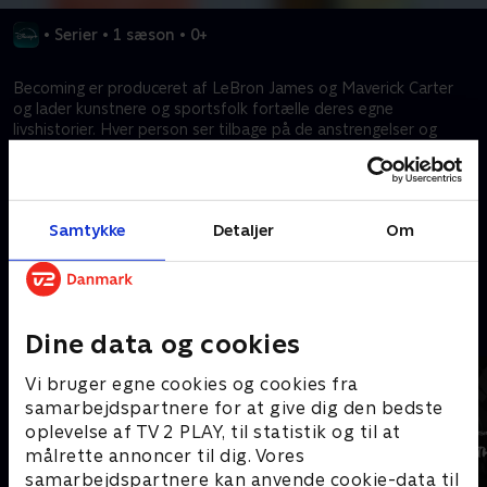
•
Serier
•
1 sæson
•
0+
Becoming er produceret af LeBron James og Maverick Carter
og lader kunstnere og sportsfolk fortælle deres egne
livshistorier. Hver person ser tilbage på de anstrengelser og
succeser, der har ført dem til det sted, de er i dag. Familie og
venner deler deres historier, der fremhæver personernes
enestående vej mod berømmelsen.
Samtykke
Detaljer
Om
Kræver tilkøb
Mere indhold fra Disney+
Dine data og cookies
Vi bruger egne cookies og cookies fra
samarbejdspartnere for at give dig den bedste
oplevelse af TV 2 PLAY, til statistik og til at
målrette annoncer til dig. Vores
samarbejdspartnere kan anvende cookie-data til