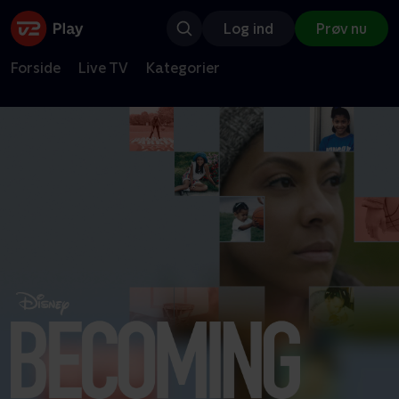
Log ind
Prøv nu
Forside
Live TV
Kategorier