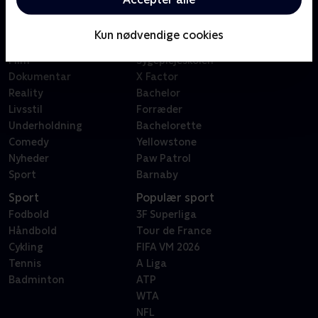
Kategorier
Populært
Børn
Klovn
Kun nødvendige cookies
Serier
Badehotellet
Film
Sygeplejeskolen
Dokumentar
X Factor
Reality
Bachelor
Livsstil
Forræder
Underholdning
Bachelorette
Comedy
Yellowstone
Nyheder
Paw Patrol
Sport
Barnaby
Sport
Populær sport
Fodbold
3F Superliga
Håndbold
Tour de France
Cykling
FIFA VM 2026
Tennis
A Liga
Badminton
ATP
WTA
NFL