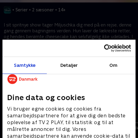
•
Serier
•
2 sæsoner
•
14+
I sit spritnye show tager Miljuschka dig med på en rejse, denne
gang gennem bagningens verden. Hun laver de lækreste retter,
og hendes berømte cheesecake kan selvfølgelig ikke udelades. I
hvert afsnit viser hun, hvor nemt flere kreationer kan laves af én
type dej. Man behøver ikke være en mesterbager for at bage,
og det demonstrerer Miljuschka på sin egen rå og humoristiske
måde.
Samtykke
Detaljer
Om
Kræver tilkøb
Mere indhold fra Disney+
Dine data og cookies
Vi bruger egne cookies og cookies fra
samarbejdspartnere for at give dig den bedste
oplevelse af TV 2 PLAY, til statistik og til at
målrette annoncer til dig. Vores
samarbejdspartnere kan anvende cookie-data til