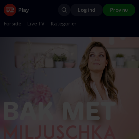
Log ind
Prøv nu
Forside
Live TV
Kategorier