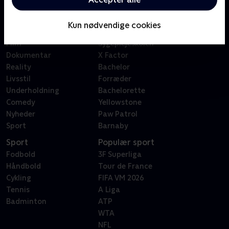
Kategorier
Populært
Børn
Klovn
Kun nødvendige cookies
Serier
Badehotellet
Film
Sygeplejeskolen
Dokumentar
X Factor
Reality
Bachelor
Livsstil
Forræder
Underholdning
Bachelorette
Comedy
Yellowstone
Nyheder
Paw Patrol
Sport
Barnaby
Sport
Populær sport
Fodbold
3F Superliga
Håndbold
Tour de France
Cykling
FIFA VM 2026
Tennis
A Liga
Badminton
ATP
WTA
NFL