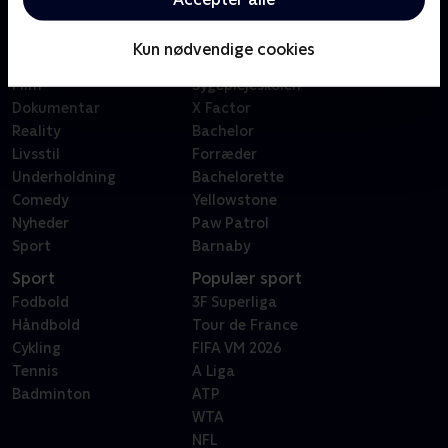
Kategorier
Populært
Børn
Klovn
Kun nødvendige cookies
Serier
Badehotellet
Film
Sygeplejeskolen
Dokumentar
X Factor
Reality
Bachelor
Livsstil
Forræder
Underholdning
Bachelorette
Comedy
Yellowstone
Nyheder
Paw Patrol
Sport
Barnaby
Sport
Populær sport
Fodbold
3F Superliga
Håndbold
Tour de France
Cykling
FIFA VM 2026
Tennis
A Liga
Badminton
ATP
WTA
NFL