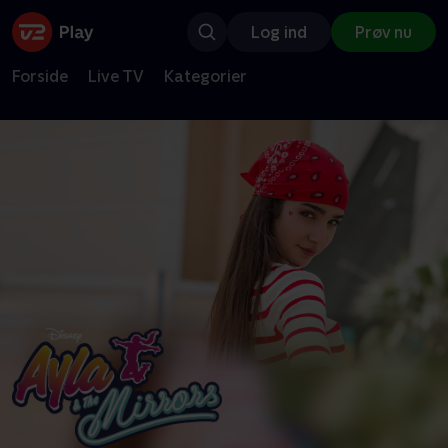
Log ind
Prøv nu
Forside
Live TV
Kategorier