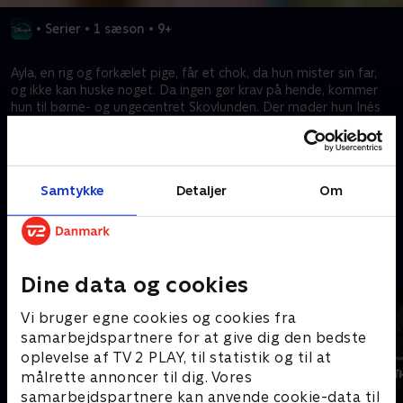
•
Serier
•
1 sæson
•
9+
Ayla, en rig og forkælet pige, får et chok, da hun mister sin far,
og ikke kan huske noget. Da ingen gør krav på hende, kommer
hun til børne- og ungecentret Skovlunden. Der møder hun Inés
og dansegruppen Mirrors. Hun opdager også, at hun har en
overraskende evne: Hun kan høre andres følelser gennem
musikalske syner. Aylas faster Esmeralda holder nøje øje med
hende for at sørge for, at hun ikke er en trussel mod hendes
Samtykke
Detaljer
Om
nyerhvervede arv.
Kræver tilkøb
Mere indhold fra Disney+
Dine data og cookies
Vi bruger egne cookies og cookies fra
samarbejdspartnere for at give dig den bedste
oplevelse af TV 2 PLAY, til statistik og til at
målrette annoncer til dig. Vores
samarbejdspartnere kan anvende cookie-data til