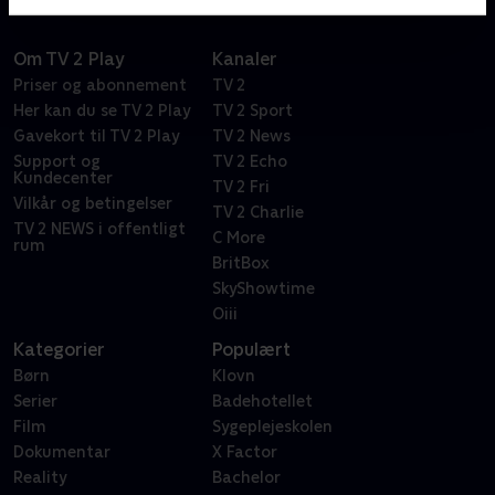
Om TV 2 Play
Kanaler
Priser og abonnement
TV 2
Her kan du se TV 2 Play
TV 2 Sport
Gavekort til TV 2 Play
TV 2 News
Support og
TV 2 Echo
Kundecenter
TV 2 Fri
Vilkår og betingelser
TV 2 Charlie
TV 2 NEWS i offentligt
C More
rum
BritBox
SkyShowtime
Oiii
Kategorier
Populært
Børn
Klovn
Serier
Badehotellet
Film
Sygeplejeskolen
Dokumentar
X Factor
Reality
Bachelor