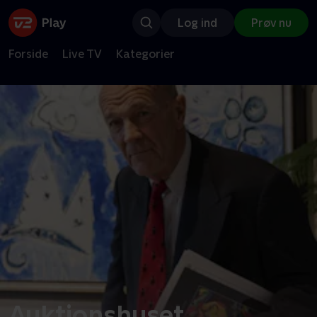
Log ind
Prøv nu
Forside
Live TV
Kategorier
Auktionshuset