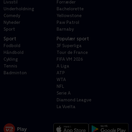
Livsstil
Forræder
Underholdning
Bachelorette
Comedy
Yellowstone
Nyheder
Paw Patrol
Sport
Barnaby
Sport
Populær sport
Fodbold
3F Superliga
Håndbold
Tour de France
Cykling
FIFA VM 2026
Tennis
A Liga
Badminton
ATP
WTA
NFL
Serie A
Diamond League
La Vuelta