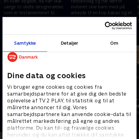
,
en svær opgave, da han skal
fødselsdag og har derfor
sælge to slidte designmøbler,
inviteret sine børn med på
som er testamenteret til
arbejde til en kop kakao og et
Kræftens Bekæmpelse og
smugkig på kunst.
11. september 2019 • 29 min
25. september 2019 • 29 min
Hjerteforeningen.
Andre så også
Samtykke
Detaljer
Om
Dine data og cookies
Vi bruger egne cookies og cookies fra
samarbejdspartnere for at give dig den bedste
oplevelse af TV 2 PLAY, til statistik og til at
Hvem byder bedst?
Loppe Delux
målrette annoncer til dig. Vores
Livsstil • 6 sæsoner
Livsstil • 5 sæs
samarbejdspartnere kan anvende cookie-data til
målrettet markedsføring på egne og andres
platforme. Du kan til- og fravælge cookies
herunder, og du kan altid trække dit samtykke