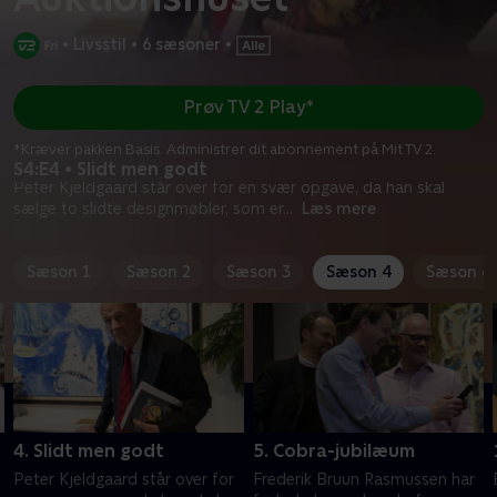
•
Livsstil
•
6 sæsoner
•
Prøv TV 2 Play*
*Kræver pakken Basis. Administrer dit abonnement på Mit TV 2.
S4:E4 • Slidt men godt
Peter Kjeldgaard står over for en svær opgave, da han skal
sælge to slidte designmøbler, som er
...
Læs mere
Sæson 1
Sæson 2
Sæson 3
Sæson 4
Sæson 6
4. Slidt men godt
5. Cobra-jubilæum
Peter Kjeldgaard står over for
Frederik Bruun Rasmussen har