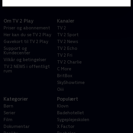
Om TV 2 Play
Kanaler
Priser og abonnement
TV 2
Her kan du se TV 2 Play
TV 2 Sport
Gavekort til TV 2 Play
TV 2 News
Support og
TV 2 Echo
Kundecenter
TV 2 Fri
Vilkår og betingelser
TV 2 Charlie
TV 2 NEWS i offentligt
C More
rum
BritBox
SkyShowtime
Oiii
Kategorier
Populært
Børn
Klovn
Serier
Badehotellet
Film
Sygeplejeskolen
Dokumentar
X Factor