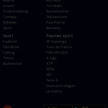
Reality
Bachelor
Livsstil
Forræder
Underholdning
Bachelorette
Comedy
Yellowstone
Nyheder
Paw Patrol
Sport
Barnaby
Sport
Populær sport
Fodbold
3F Superliga
Håndbold
Tour de France
Cykling
FIFA VM 2026
Tennis
A Liga
Badminton
ATP
WTA
NFL
Serie A
Diamond League
La Vuelta