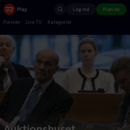
Log ind
Prøv nu
Forside
Live TV
Kategorier
Auktionshuset