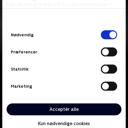
tilbage ved at klikke på ’Cookie-indstillinger’ i
bunden af siden. Læs mere om hvordan TV 2
behandler dine oplysninger i
TV 2s privatlivspolitik
.
Samtykkevalg
Nødvendig
Præferencer
Statistik
Om Auktionshuset
Med Jesper, Frederik og Alexa Bruun Rasmussen i
Marketing
spidsen, går livets gang i Nordens største
auktionshus. Uanset om de kommer med billige
loppefund eller milliondyre kunstværker er der én
Acceptér alle
ting, som er fælles for Auktionshusets sælgere:
Drømmen om det høje hammerslag!
Kun nødvendige cookies