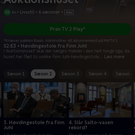
•
Livsstil
•
6 sæsoner
•
Prøv TV 2 Play*
*Kræver pakken Basis. Administrer dit abonnement på Mit TV 2.
S2:E3 • Høvdingestole fra Finn Juhl
I 'Auktionshuset' skal der sælges møbler i den helt tunge liga, da
huset har fået to unikke Finn Juhl-høvdingestole
...
Læs mere
Sæson 1
Sæson 2
Sæson 3
Sæson 4
Sæson 6
3. Høvdingestole fra Finn
4. Slår Salto-vasen
Juhl
rekord?