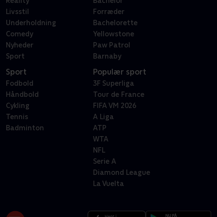
Reality
Bachelor
Livsstil
Forræder
Underholdning
Bachelorette
Comedy
Yellowstone
Nyheder
Paw Patrol
Sport
Barnaby
Sport
Populær sport
Fodbold
3F Superliga
Håndbold
Tour de France
Cykling
FIFA VM 2026
Tennis
A Liga
Badminton
ATP
WTA
NFL
Serie A
Diamond League
La Vuelta