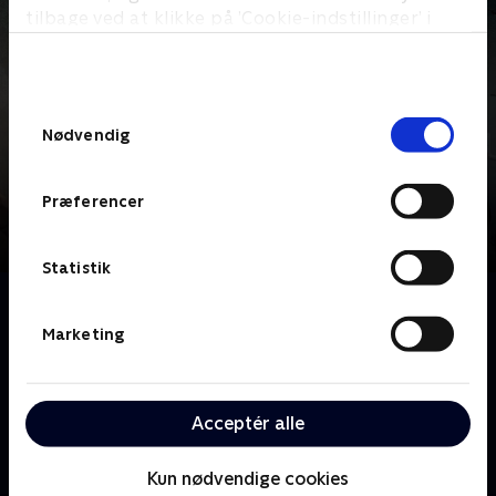
tilbage ved at klikke på ’Cookie-indstillinger’ i
bunden af siden. Læs mere om hvordan TV 2
behandler dine oplysninger i
TV 2s privatlivspolitik
.
Samtykkevalg
Nødvendig
Præferencer
Statistik
Om Auktionshuset
Med Jesper, Frederik og Alexa Bruun Rasmussen i
Marketing
spidsen, går livets gang i Nordens største
auktionshus. Uanset om de kommer med billige
loppefund eller milliondyre kunstværker er der én
Acceptér alle
ting, som er fælles for Auktionshusets sælgere:
Drømmen om det høje hammerslag!
Kun nødvendige cookies