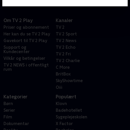
Om TV 2 Play
Kanaler
Priser og abonnement
TV 2
Her kan du se TV 2 Play
TV 2 Sport
Gavekort til TV 2 Play
TV 2 News
Support og
TV 2 Echo
Kundecenter
TV 2 Fri
Vilkår og betingelser
TV 2 Charlie
TV 2 NEWS i offentligt
C More
rum
BritBox
SkyShowtime
Oiii
Kategorier
Populært
Børn
Klovn
Serier
Badehotellet
Film
Sygeplejeskolen
Dokumentar
X Factor