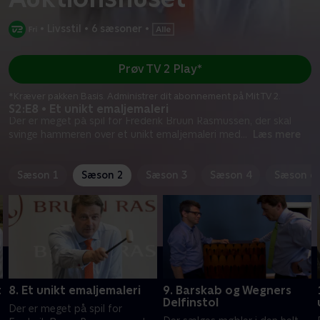
•
Livsstil
•
6 sæsoner
•
Prøv TV 2 Play*
*Kræver pakken Basis. Administrer dit abonnement på Mit TV 2.
S2:E8 • Et unikt emaljemaleri
Der er meget på spil for Frederik Bruun Rasmussen, der skal
svinge hammeren over et unikt emaljemaleri med
...
Læs mere
Sæson 1
Sæson 2
Sæson 3
Sæson 4
Sæson 6
t
8. Et unikt emaljemaleri
9. Barskab og Wegners
Delfinstol
Der er meget på spil for