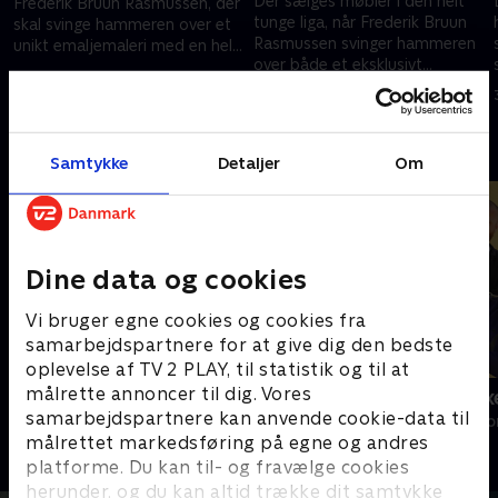
Der sælges møbler i den helt
Frederik Bruun Rasmussen, der
tunge liga, når Frederik Bruun
skal svinge hammeren over et
Rasmussen svinger hammeren
unikt emaljemaleri med en helt
over både et eksklusivt
særlig forhistorie.
1. november 2017 • 26 min
barskab og Hans Jørn Wegners
15. november 2017 • 25 min
unikke Delfinstol.
Andre så også
Samtykke
Detaljer
Om
Dine data og cookies
Vi bruger egne cookies og cookies fra
samarbejdspartnere for at give dig den bedste
oplevelse af TV 2 PLAY, til statistik og til at
målrette annoncer til dig. Vores
Hvem byder bedst?
Loppe Delux
samarbejdspartnere kan anvende cookie-data til
Livsstil • 6 sæsoner
Livsstil • 5 sæs
målrettet markedsføring på egne og andres
platforme. Du kan til- og fravælge cookies
herunder, og du kan altid trække dit samtykke