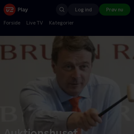
Log ind
Prøv nu
Forside
Live TV
Kategorier
Auktionshuset