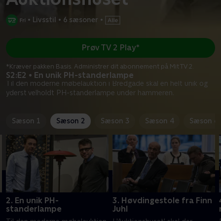
•
Livsstil
•
6 sæsoner
•
Prøv TV 2 Play*
*Kræver pakken Basis. Administrer dit abonnement på Mit TV 2.
S2:E2 • En unik PH-standerlampe
Til den moderne møbelauktion i Bredgade skal en helt unik og
yderst velholdt PH-standerlampe under hammeren.
Sæson 1
Sæson 2
Sæson 3
Sæson 4
Sæson 6
2. En unik PH-
3. Høvdingestole fra Finn
standerlampe
Juhl