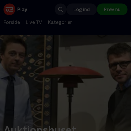
Log ind
Prøv nu
Forside
Live TV
Kategorier
Auktionshuset