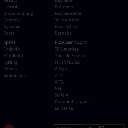
Reality
Bachelor
Livsstil
Forræder
Underholdning
Bachelorette
Comedy
Yellowstone
Nyheder
Paw Patrol
Sport
Barnaby
Sport
Populær sport
Fodbold
3F Superliga
Håndbold
Tour de France
Cykling
FIFA VM 2026
Tennis
A Liga
Badminton
ATP
WTA
NFL
Serie A
Diamond League
La Vuelta