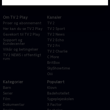
Om TV 2 Play
Kanaler
Priser og abonnement
TV 2
Her kan du se TV 2 Play
TV 2 Sport
Gavekort til TV 2 Play
TV 2 News
Support og
TV 2 Echo
Kundecenter
TV 2 Fri
Vilkår og betingelser
TV 2 Charlie
TV 2 NEWS i offentligt
C More
rum
BritBox
SkyShowtime
Oiii
Kategorier
Populært
Børn
Klovn
Serier
Badehotellet
Film
Sygeplejeskolen
Dokumentar
X Factor