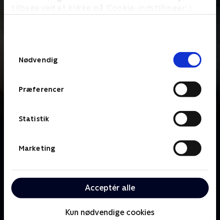
tilbage ved at klikke på ’Cookie-indstillinger’ i
bunden af siden. Læs mere om hvordan TV 2
behandler dine oplysninger i
TV 2s privatlivspolitik
.
Samtykkevalg
Nødvendig
Præferencer
Statistik
Om Auktionshuset
Med Jesper, Frederik og Alexa Bruun Rasmussen i
Marketing
spidsen, går livets gang i Nordens største
auktionshus. Uanset om de kommer med billige
loppefund eller milliondyre kunstværker er der én
Acceptér alle
ting, som er fælles for Auktionshusets sælgere:
Drømmen om det høje hammerslag!
Kun nødvendige cookies