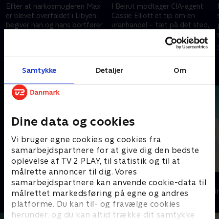
Efter at narkosmugleren Max
I Beirut modtager CIA-agent
er blevet overfaldet i Libyen,
Cassie Elliott et tip om en
begiver han og hans bortfører
uranhandel – tæt på det sted,
JJ sig ud på en farefuld rejse til
hvor Max og JJ holder sig skjult.
Beirut.
26. september 2025 • 45 min
26. september 2025 • 42 min
Samtykke
Detaljer
Om
Andre så også
Dine data og cookies
Vi bruger egne cookies og cookies fra
samarbejdspartnere for at give dig den bedste
oplevelse af TV 2 PLAY, til statistik og til at
målrette annoncer til dig. Vores
Top Dog
The Au Pair
samarbejdspartnere kan anvende cookie-data til
Krimi & Spænding • 1 sæsoner
Krimi & Spændi
målrettet markedsføring på egne og andres
platforme. Du kan til- og fravælge cookies
herunder, og du kan altid trække dit samtykke