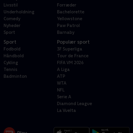
Livsstil
Forræder
Underholdning
Bachelorette
Comedy
Yellowstone
Nyheder
Paw Patrol
Sport
Barnaby
Sport
Populær sport
Fodbold
3F Superliga
Håndbold
Tour de France
Cykling
FIFA VM 2026
Tennis
A Liga
Badminton
ATP
WTA
NFL
Serie A
Diamond League
La Vuelta