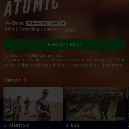
Kræver SkyShowtime
Krimi & Spænding
•
1 sæson
•
Prøv TV 2 Play*
*tilkøbes til TV 2 Play abonnement
Atomic er et eksplosivt actioneventyr, hvor narkosmugleren Max
og den tidligere militante jihadist JJ kastes ind i et
...
Læs mere
Sæson 1
1. Al Britani
2. Baal