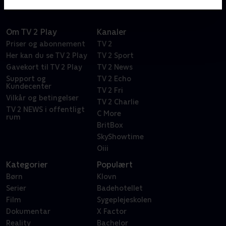
Om TV 2 Play
Kanaler
Priser og abonnement
TV 2
Her kan du se TV 2 Play
TV 2 Sport
Gavekort til TV 2 Play
TV 2 News
Support og
TV 2 Echo
Kundecenter
TV 2 Fri
Vilkår og betingelser
TV 2 Charlie
TV 2 NEWS i offentligt
C More
rum
BritBox
SkyShowtime
Oiii
Kategorier
Populært
Børn
Klovn
Serier
Badehotellet
Film
Sygeplejeskolen
Dokumentar
X Factor
Reality
Bachelor