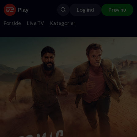
Log ind
Prøv nu
Forside
Live TV
Kategorier