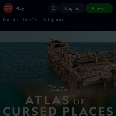
Log ind
Prøv nu
Forside
Live TV
Kategorier