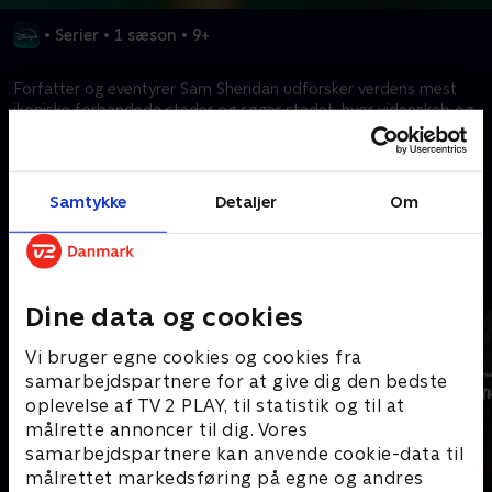
•
Serier
•
1 sæson
•
9+
Forfatter og eventyrer Sam Sheridan udforsker verdens mest
ikoniske forbandede steder og søger stedet, hvor videnskab og
myte mødes.
Kræver tilkøb
Samtykke
Detaljer
Om
Mere indhold fra Disney+
Dine data og cookies
Vi bruger egne cookies og cookies fra
samarbejdspartnere for at give dig den bedste
oplevelse af TV 2 PLAY, til statistik og til at
målrette annoncer til dig. Vores
samarbejdspartnere kan anvende cookie-data til
målrettet markedsføring på egne og andres