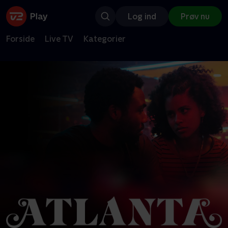
Log ind
Prøv nu
Forside
Live TV
Kategorier