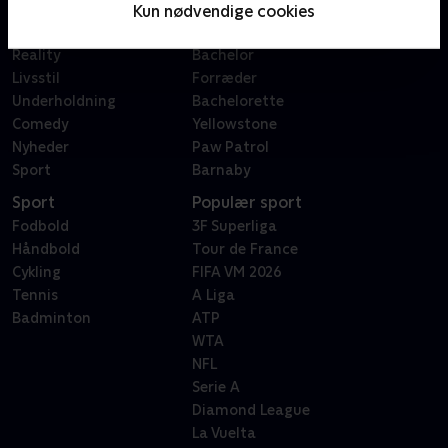
Film
Sygeplejeskolen
Kun nødvendige cookies
Dokumentar
X Factor
Reality
Bachelor
Livsstil
Forræder
Underholdning
Bachelorette
Comedy
Yellowstone
Nyheder
Paw Patrol
Sport
Barnaby
Sport
Populær sport
Fodbold
3F Superliga
Håndbold
Tour de France
Cykling
FIFA VM 2026
Tennis
A Liga
Badminton
ATP
WTA
NFL
Serie A
Diamond League
La Vuelta