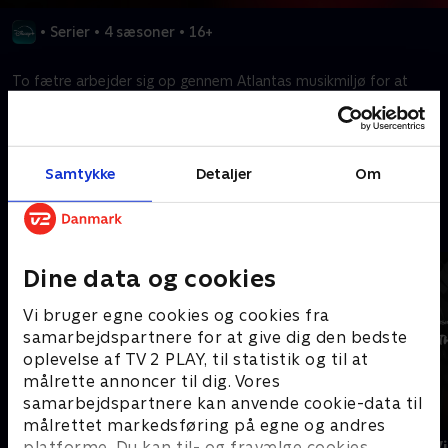
•
Serier
•
4 sæsoner
•
16+
To fætre arbejder sig op gennem Atlantas musikmiljø for at
forbedre deres egne og deres familiers liv.
Kræver tilkøb
Samtykke
Detaljer
Om
Mere indhold fra Disney+
Dine data og cookies
Vi bruger egne cookies og cookies fra
samarbejdspartnere for at give dig den bedste
oplevelse af TV 2 PLAY, til statistik og til at
målrette annoncer til dig. Vores
samarbejdspartnere kan anvende cookie-data til
målrettet markedsføring på egne og andres
The Shards
Star Wars: V
platforme. Du kan til- og fravælge cookies