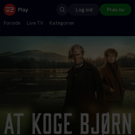
Log ind
Prøv nu
Forside
Live TV
Kategorier