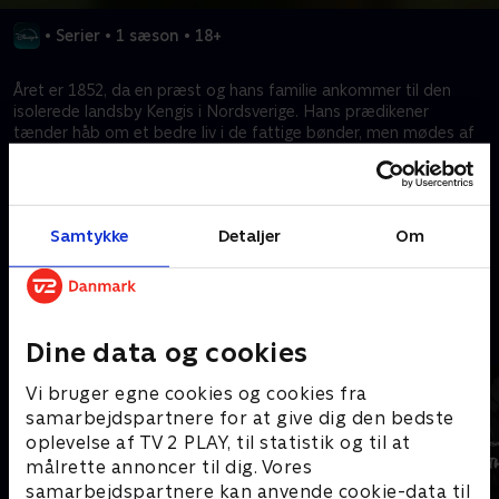
•
Serier
•
1 sæson
•
18+
Året er 1852, da en præst og hans familie ankommer til den
isolerede landsby Kengis i Nordsverige. Hans prædikener
tænder håb om et bedre liv i de fattige bønder, men mødes af
modstand af byens magtelite. Da forsvindinger og rygter om
bjørneangreb spreder sig, fører præsten og hans samiske
adoptivsøn, Jussi, an i eftersøgningen. De gør en forfærdelig
opdagelse, som trækker hele byen ind i en kamp om sandheden
Samtykke
Detaljer
Om
og retfærdighed, hvor kærlighed og magtkampe fører til vold og
oprør.
Kræver tilkøb
Mere indhold fra Disney+
Dine data og cookies
Vi bruger egne cookies og cookies fra
samarbejdspartnere for at give dig den bedste
oplevelse af TV 2 PLAY, til statistik og til at
målrette annoncer til dig. Vores
samarbejdspartnere kan anvende cookie-data til