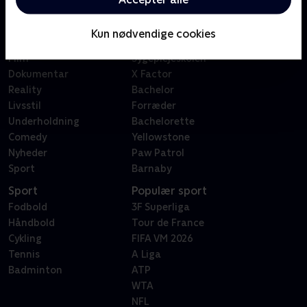
Kategorier
Populært
Børn
Klovn
Kun nødvendige cookies
Serier
Badehotellet
Film
Sygeplejeskolen
Dokumentar
X Factor
Reality
Bachelor
Livsstil
Forræder
Underholdning
Bachelorette
Comedy
Yellowstone
Nyheder
Paw Patrol
Sport
Barnaby
Sport
Populær sport
Fodbold
3F Superliga
Håndbold
Tour de France
Cykling
FIFA VM 2026
Tennis
A Liga
Badminton
ATP
WTA
NFL