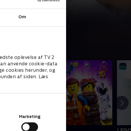
Om
edste oplevelse af TV 2
e kan anvende cookie-data
ge cookies herunder, og
 bunden af siden. Læs
Marketing
EGO filmen 2
LEGO