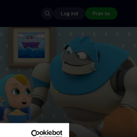
Log ind
Prøv nu