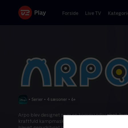
Forside
Live TV
Kategori
•
Serier
•
4 sæsoner
•
6+
Arpo blev designet som en kommandorobot, byg
kraftfuld kampmaskine. Men da verdensfred er o
blevet genudstyret med omsorgsgen, omprogramm