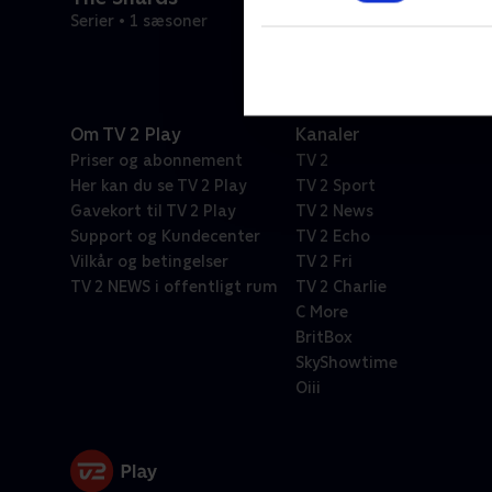
Serier • 1 sæsoner
Om TV 2 Play
Kanaler
Priser og abonnement
TV 2
Her kan du se TV 2 Play
TV 2 Sport
Gavekort til TV 2 Play
TV 2 News
Support og Kundecenter
TV 2 Echo
Vilkår og betingelser
TV 2 Fri
TV 2 NEWS i offentligt rum
TV 2 Charlie
C More
BritBox
SkyShowtime
Oiii