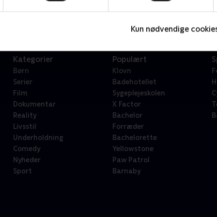
Serier • 1 sæsoner
2
Kun nødvendige cookie
Kategorier
Populært
S
Børn
Klovn
F
Serier
Badehotellet
H
Film
Sygeplejeskolen
C
Dokumentar
X Factor
T
Reality
Bachelor
B
Livsstil
Forræder
Underholdning
Bachelorette
Comedy
Yellowstone
Nyheder
Paw Patrol
Sport
Barnaby