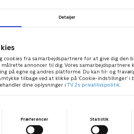
Detaljer
kies
g cookies fra samarbejdspartnere for at give dig den b
l at målrette annoncer til dig. Vores samarbejdspartner
ing på egne og andres platforme. Du kan til- og fravæl
amtykke tilbage ved at klikke på ’Cookie-indstillinger’ i
handler dine oplysninger i
TV 2s privatlivspolitik
.
Samtykkevalg
Præferencer
Statistik
Star Wars: Visions Presents - The Ninth Jedi
L