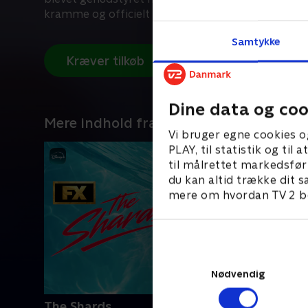
kramme og officielt udnævnt til Nanny Robot!
Samtykke
Kræver tilkøb
Dine data og coo
Mere indhold fra Disney+
Vi bruger egne cookies o
PLAY, til statistik og ti
til målrettet markedsfør
du kan altid trække dit s
mere om hvordan TV 2 be
Nødvendig
The Shards