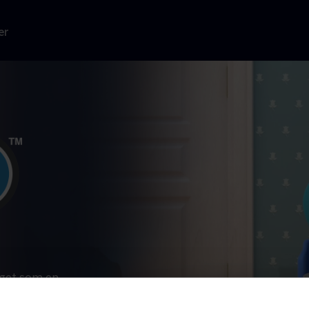
er
get som en
pnået, er Arpo
eret til at