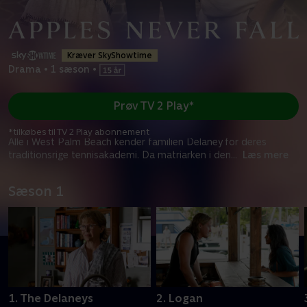
Kræver SkyShowtime
Drama
•
1 sæson
•
Prøv TV 2 Play*
*tilkøbes til TV 2 Play abonnement
Alle i West Palm Beach kender familien Delaney for deres
traditionsrige tennisakademi. Da matriarken i den
...
Læs mere
Sæson 1
1. The Delaneys
2. Logan