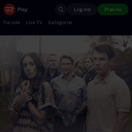
Log ind
Prøv nu
Forside
Live TV
Kategorier