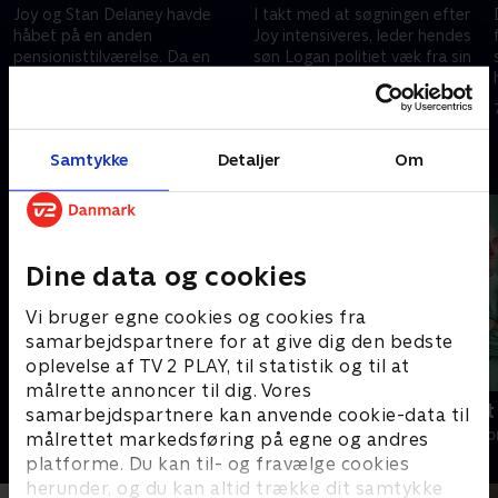
Joy og Stan Delaney havde
I takt med at søgningen efter
håbet på en anden
Joy intensiveres, leder hendes
pensionisttilværelse. Da en
søn Logan politiet væk fra sin
mystisk gæst ankommer og
familie
Joy forsvinder, får hendes børn
23. april 2024 • 44 min
30. april 2024 • 51 min
mistanke om en forbrydelse
Samtykke
Detaljer
Om
Andre så også
Dine data og cookies
Vi bruger egne cookies og cookies fra
samarbejdspartnere for at give dig den bedste
oplevelse af TV 2 PLAY, til statistik og til at
målrette annoncer til dig. Vores
Happy fucking Pride
Fake Patient
samarbejdspartnere kan anvende cookie-data til
Drama • 1 sæsoner
Drama • 1 sæso
målrettet markedsføring på egne og andres
platforme. Du kan til- og fravælge cookies
herunder, og du kan altid trække dit samtykke