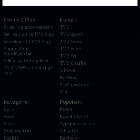
Om TV 2 Play
Kanaler
Priser og abonnement
TV 2
Her kan du se TV 2 Play
TV 2 Sport
Gavekort til TV 2 Play
TV 2 News
Support og
TV 2 Echo
Kundecenter
TV 2 Fri
Vilkår og betingelser
TV 2 Charlie
TV 2 NEWS i offentligt
C More
rum
BritBox
SkyShowtime
Oiii
Kategorier
Populært
Børn
Klovn
Serier
Badehotellet
Film
Sygeplejeskolen
Dokumentar
X Factor
Reality
Bachelor