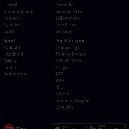
Livsstil
Forræder
Underholdning
Bachelorette
Comedy
Yellowstone
Nyheder
Paw Patrol
Sport
Barnaby
Sport
Populær sport
Fodbold
3F Superliga
Håndbold
Tour de France
Cykling
FIFA VM 2026
Tennis
A Liga
Badminton
ATP
WTA
NFL
Serie A
Diamond League
La Vuelta