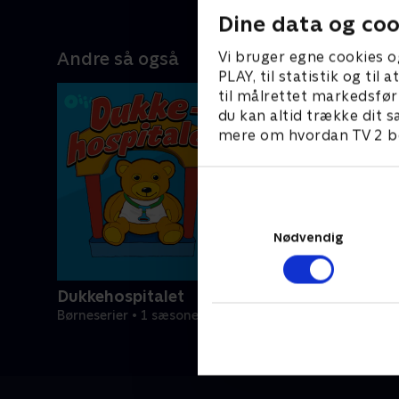
Dine data og coo
Andre så også
Vi bruger egne cookies o
PLAY, til statistik og ti
til målrettet markedsfør
du kan altid trække dit s
mere om hvordan TV 2 be
Nødvendig
Dukkehospitalet
Børneserier • 1 sæsoner