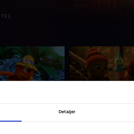
 TV 2.
 tomme lærred
22. Spøgelset i kuben
yllingen Apollo,
Mød fårekyllingen Apollo,
Detaljer
bien Marguerite og en flok
dronningebien Marguerite o
 insekter på eventyr.
andre små insekter på event
3 • 12 min
1. maj 2023 • 12 min