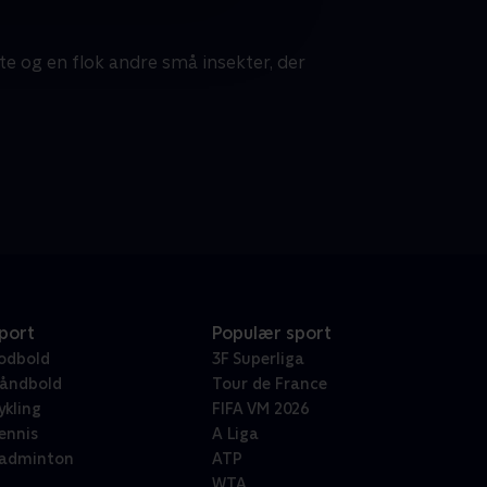
e og en flok andre små insekter, der
port
Populær sport
odbold
3F Superliga
åndbold
Tour de France
ykling
FIFA VM 2026
ennis
A Liga
adminton
ATP
WTA