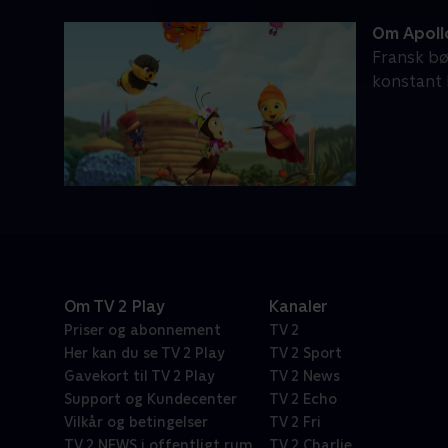
Om Apollo
Fransk bø
konstant 
Om TV 2 Play
Kanaler
Priser og abonnement
TV 2
Her kan du se TV 2 Play
TV 2 Sport
Gavekort til TV 2 Play
TV 2 News
Support og Kundecenter
TV 2 Echo
Vilkår og betingelser
TV 2 Fri
TV 2 NEWS i offentligt rum
TV 2 Charlie