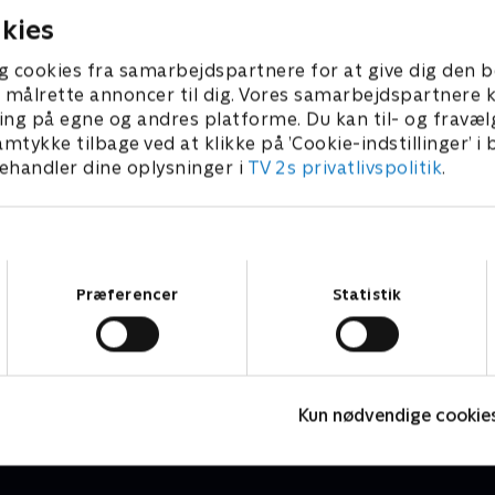
kies
g cookies fra samarbejdspartnere for at give dig den b
l at målrette annoncer til dig. Vores samarbejdspartner
ing på egne og andres platforme. Du kan til- og fravæl
amtykke tilbage ved at klikke på ’Cookie-indstillinger’ i
handler dine oplysninger i
TV 2s privatlivspolitik
.
Samtykkevalg
Præferencer
Statistik
Byens helte - musikvideoer
B
Børneserier • 1 sæsoner
B
Kun nødvendige cookie