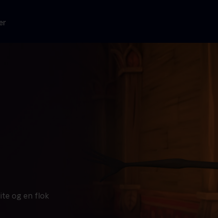
er
te og en flok