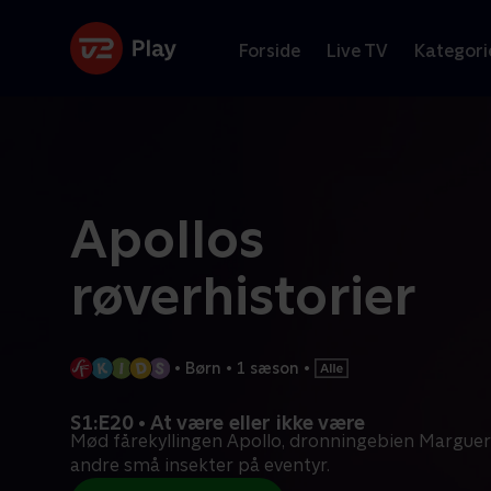
Forside
Live TV
Kategori
Apollos
røverhistorier
•
Børn
•
1 sæson
•
S1:E20 • At være eller ikke være
Mød fårekyllingen Apollo, dronningebien Margueri
andre små insekter på eventyr.