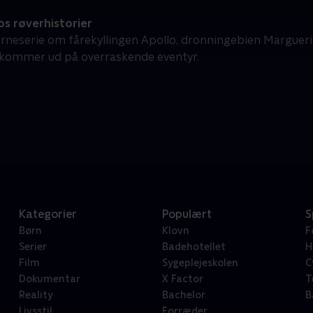
s røverhistorier
rneserie om fårekyllingen Apollo, dronningebien Marguerit
kommer ud på overraskende eventyr.
Kategorier
Populært
S
Børn
Klovn
F
Serier
Badehotellet
H
Film
Sygeplejeskolen
C
Dokumentar
X Factor
T
Reality
Bachelor
B
Livsstil
Forræder