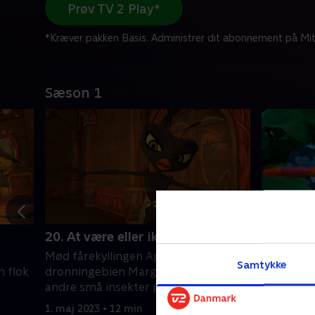
Prøv TV 2 Play*
*Kræver pakken Basis. Administrer dit abonnement på Mit
Sæson 1
20. At være eller ikke være
21. Det
Mød fårekyllingen Apollo,
Mød fårek
Samtykke
n flok
dronningebien Marguerite og en flok
dronninge
andre små insekter på eventyr.
andre små
1. maj 2023 • 12 min
1. maj 202