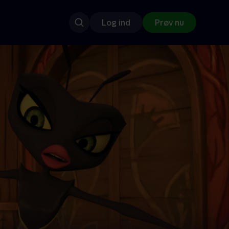
Log ind
Prøv nu