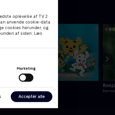
edste oplevelse af TV 2
e kan anvende cookie-data
ge cookies herunder, og
 bunden af siden. Læs
Marketing
amse og heksens datter
Ronj
ørneserier • 1 sæsoner
Børnes
s
Acceptér alle