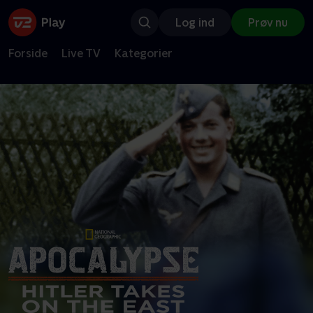
Log ind
Prøv nu
Forside
Live TV
Kategorier