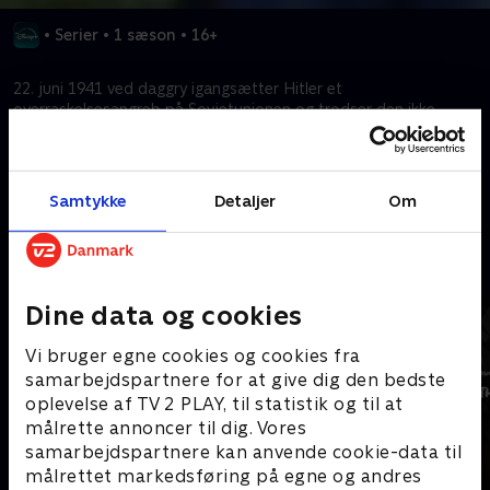
•
Serier
•
1 sæson
•
16+
22. juni 1941 ved daggry igangsætter Hitler et
overraskelsesangreb på Sovjetunionen og trodser den ikke-
angrebspagt, der er indgået mellem Stalins land og hans eget.
Kræver tilkøb
Samtykke
Detaljer
Om
Mere indhold fra Disney+
Dine data og cookies
Vi bruger egne cookies og cookies fra
samarbejdspartnere for at give dig den bedste
oplevelse af TV 2 PLAY, til statistik og til at
målrette annoncer til dig. Vores
samarbejdspartnere kan anvende cookie-data til
målrettet markedsføring på egne og andres